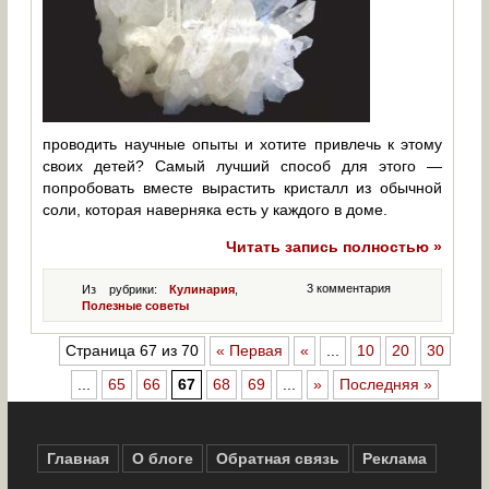
проводить научные опыты и хотите привлечь к этому
своих детей? Самый лучший способ для этого —
попробовать вместе вырастить кристалл из обычной
соли, которая наверняка есть у каждого в доме.
Читать запись полностью »
3 комментария
Из рубрики:
Кулинария
,
Полезные советы
Страница 67 из 70
« Первая
«
...
10
20
30
...
65
66
67
68
69
...
»
Последняя »
Главная
О блоге
Обратная связь
Реклама