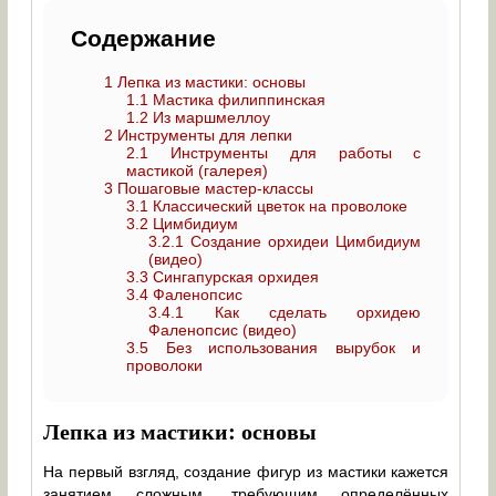
Содержание
1
Лепка из мастики: основы
1.1
Мастика филиппинская
1.2
Из маршмеллоу
2
Инструменты для лепки
2.1
Инструменты для работы с
мастикой (галерея)
3
Пошаговые мастер-классы
3.1
Классический цветок на проволоке
3.2
Цимбидиум
3.2.1
Создание орхидеи Цимбидиум
(видео)
3.3
Сингапурская орхидея
3.4
Фаленопсис
3.4.1
Как сделать орхидею
Фаленопсис (видео)
3.5
Без использования вырубок и
проволоки
Лепка из мастики: основы
На первый взгляд, создание фигур из мастики кажется
занятием сложным, требующим определённых