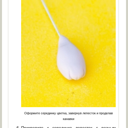
Оформите серединку цветка, завернув лепесток и проделав
канавки
Прикрепите к серединке лепесток с резным