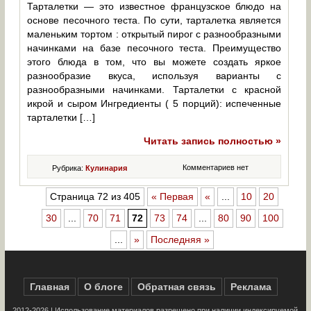
Тарталетки — это известное французское блюдо на
основе песочного теста. По сути, тарталетка является
маленьким тортом : открытый пирог с разнообразными
начинками на базе песочного теста. Преимущество
этого блюда в том, что вы можете создать яркое
разнообразие вкуса, используя варианты с
разнообразными начинками. Тарталетки с красной
икрой и сыром Ингредиенты ( 5 порций): испеченные
тарталетки […]
Читать запись полностью »
Комментариев нет
Рубрика:
Кулинария
Страница 72 из 405
« Первая
«
...
10
20
30
...
70
71
72
73
74
...
80
90
100
...
»
Последняя »
Главная
О блоге
Обратная связь
Реклама
2012-2026 | Использование материалов разрешено при наличии индексируемой