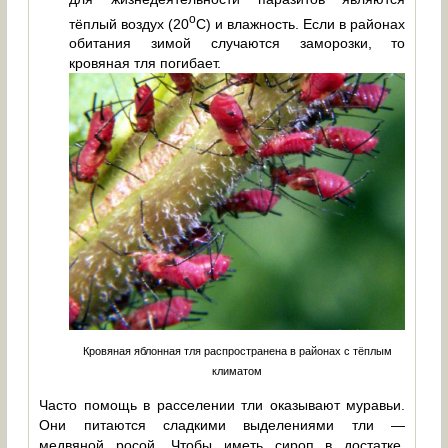
о
тёплый воздух (20
С) и влажность. Если в районах
обитания зимой случаются заморозки, то
кровяная тля погибает.
Кровяная яблонная тля распространена в районах с тёплым
климатом
Часто помощь в расселении тли оказывают муравьи.
Они питаются сладкими выделениями тли —
медвяной росой. Чтобы иметь сироп в достатке,