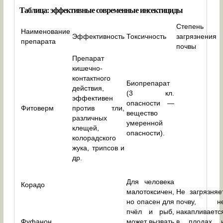
Таблица: эффективные современные инсектициды
Степень
Наименование
Эффективность
Токсичность
загрязнения
препарата
почвы
Препарат
кишечно-
контактного
Биопрепарат
действия,
(3 кл.
эффективен
опасности —
Фитоверм
против тли,
вещество
различных
умеренной
клещей,
опасности).
колорадского
жука, трипсов и
др.
Для человека
Корадо
малотоксичен,
Не загрязняе
но опасен для
почву, н
пчёл и рыб,
накапливаетс
Фуфанон
может вызвать
в плодах 