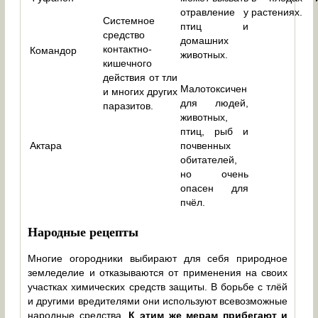
отравление у
растениях.
Системное
птиц и
средство
домашних
контактно-
Командор
животных.
кишечного
действия от тли
Малотоксичен
и многих других
для людей,
паразитов.
животных,
птиц, рыб и
Актара
почвенных
обитателей,
но очень
опасен для
пчёл.
Народные рецепты
Многие огородники выбирают для себя природное
земледелие и отказываются от применения на своих
участках химических средств защиты. В борьбе с тлёй
и другими вредителями они используют всевозможные
народные средства.
К этим же мерам прибегают и