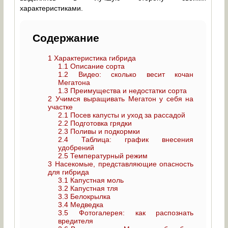
характеристиками.
Содержание
1
Характеристика гибрида
1.1
Описание сорта
1.2
Видео: сколько весит кочан
Мегатона
1.3
Преимущества и недостатки сорта
2
Учимся выращивать Мегатон у себя на
участке
2.1
Посев капусты и уход за рассадой
2.2
Подготовка грядки
2.3
Поливы и подкормки
2.4
Таблица: график внесения
удобрений
2.5
Температурный режим
3
Насекомые, представляющие опасность
для гибрида
3.1
Капустная моль
3.2
Капустная тля
3.3
Белокрылка
3.4
Медведка
3.5
Фотогалерея: как распознать
вредителя