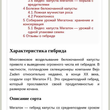
3.6
Видео: капуста Мегатон — борьба с
вредителями
4
Болезни белокочанной капусты
4.1
Ложная мучнистая роса
4.2
Ризоктониоз
5
Собираем урожай Мегатона: хранение и
консервация
5.1
Видео: капуста Мегатон — урожай с
одной упаковки семян
6
Отзывы о гибриде
Характеристика гибрида
Многовековое возделывание белокочанной капусты
привело к выведению огромного числа её гибридов. В
частности, голландские селекционеры компании Bejo
Zaden относительно недавно, в конце XX века,
создали сорт Мегатон F1. Это среднепоздний гибрид,
который прославился своей продуктивностью и
размером кочана.
Описание сорта
Мегатон — гибрид капусты со среднепоздним сроком