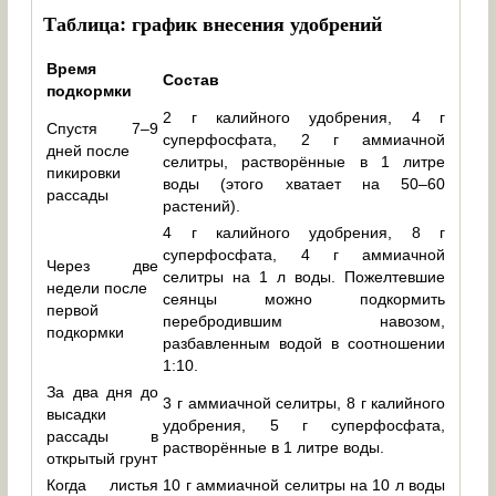
Таблица: график внесения удобрений
Время
Состав
подкормки
2 г калийного удобрения, 4 г
Спустя 7–9
суперфосфата, 2 г аммиачной
дней после
селитры, растворённые в 1 литре
пикировки
воды (этого хватает на 50–60
рассады
растений).
4 г калийного удобрения, 8 г
суперфосфата, 4 г аммиачной
Через две
селитры на 1 л воды. Пожелтевшие
недели после
сеянцы можно подкормить
первой
перебродившим навозом,
подкормки
разбавленным водой в соотношении
1:10.
За два дня до
3 г аммиачной селитры, 8 г калийного
высадки
удобрения, 5 г суперфосфата,
рассады в
растворённые в 1 литре воды.
открытый грунт
Когда листья
10 г аммиачной селитры на 10 л воды