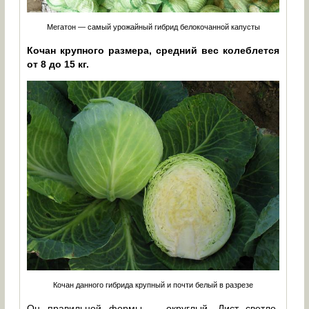
Мегатон — самый урожайный гибрид белокочанной капусты
Кочан крупного размера, средний вес колеблется
от 8 до 15 кг.
Кочан данного гибрида крупный и почти белый в разрезе
Он правильной формы — округлый. Лист светло-