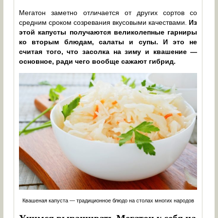
Мегатон заметно отличается от других сортов со
средним сроком созревания вкусовыми качествами.
Из
этой капусты получаются великолепные гарниры
ко вторым блюдам, салаты и супы. И это не
считая того, что засолка на зиму и квашение —
основное, ради чего вообще сажают гибрид.
Квашеная капуста — традиционное блюдо на столах многих народов
Учимся выращивать Мегатон у себя на