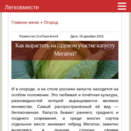
Легковместе
Главное меню
»
Огород
Разместил ZveTana Annvil
Дата: 19 декабря 2016
Как вырастить на садовом участке капусту
Мегатон?
И в огороде, и на столе россиян капуста находится на
особом положении. Это любимая и почётная культура,
разновидностей которой выращивается великое
множество. Самый распространённый её вид —
белокочанная. Капуста бывает раннего, среднего и
позднего созревания, а среди многих сортов
отдельное место занимает гибрид Мегатон, заметно
выделяясь в лучшую сторону своими