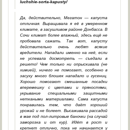
luchshie-sorta-kapusty/
Да, действительно, Мегатон — капуста
отличная. Выращивала я её в умеренном
климате, в засушливом районе Донбасса. В
Сочи климат более влажный, здесь ещё не
пробовала сажать. Так вот, капусту
действительно очень любят всякие
вредители. Нападали именно на неё, если
не успевала досмотреть — съедали в
решето! Чем только ни опрыскивала (не
химией), ничего не помогает, особенно в
засуху много блошек нападало и гусениц.
Хорошо помогают смешанные посадки
вперемешку с цветами и пряностями,
укрывание специальными защитными
неткаными материалами. Сама капуста
понравилась тем, что даёт хороший
урожай и не болеет. Высаживала рассадой
в мае под пол-литровые баночки (на случай
заморозка и от кур). Идёт в рост и
крепнет отлично, пока не начинается у