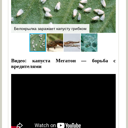
тса
Белокрылка заражает капусту грибком
Медв
Видео: капуста Мегатон — борьба с
вредителями