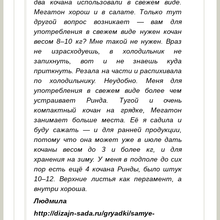
два кочана использовали в свежем виде.
Мегатон хорош и в салате. Только тут
другой вопрос возникает — вам для
употребления в свежем виде нужен кочан
весом 8–10 кг? Мне такой не нужен. Враз
не израсходуешь, в холодильник не
запихнуть, вот и не знаешь куда
приткнуть. Резала на части и распихивала
по холодильнику. Неудобно. Меня для
употребления в свежем виде более чем
устраивает Ринда. Тугой и очень
компактный кочан на грядке, Мегатон
занимает больше места. Её я садила и
буду сажать — и для ранней продукции,
потому что она может уже в июле дать
кочаны весом до 3 и более кг, и для
хранения на зиму. У меня в подполе до сих
пор есть ещё 4 кочана Ринды, было штук
10–12. Верхние листья как пергамент, а
внутри хороша.
Людмила
http://dizajn-sada.ru/gryadki/samye-