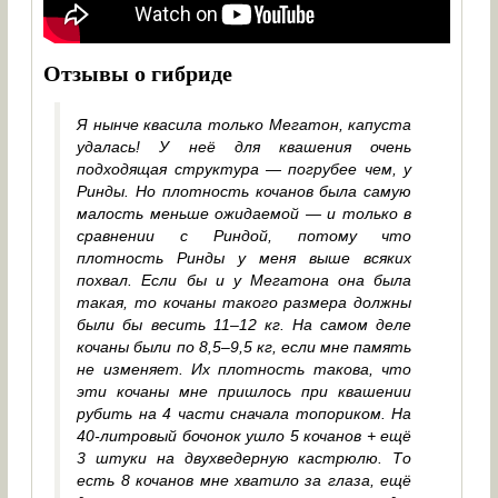
Отзывы о гибриде
Я нынче квасила только Мегатон, капуста
удалась! У неё для квашения очень
подходящая структура — погрубее чем, у
Ринды. Но плотность кочанов была самую
малость меньше ожидаемой — и только в
сравнении с Риндой, потому что
плотность Ринды у меня выше всяких
похвал. Если бы и у Мегатона она была
такая, то кочаны такого размера должны
были бы весить 11–12 кг. На самом деле
кочаны были по 8,5–9,5 кг, если мне память
не изменяет. Их плотность такова, что
эти кочаны мне пришлось при квашении
рубить на 4 части сначала топориком. На
40-литровый бочонок ушло 5 кочанов + ещё
3 штуки на двухведерную кастрюлю. То
есть 8 кочанов мне хватило за глаза, ещё