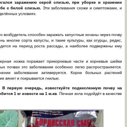
ргался заражению серой слизью, при уборке и хранении
ьбе с белой слизью.
Эти заболевания схожи и симптомами, и
делённых условиях.
го возбудитель способен заражать капустные кочаны через почву
ь многие сорта капусты, и такие культуры, как огурцы, редис,
одится на период роста рассады, а наиболее подвержены ему
черная ножка поражает прикорневые части и корневые шейки
лых почвах это заболевание особенно легко распространяется.
нении заболевание активируется. Корни больных растений
ие вянет и покрывается гнилью.
?
В первую очередь, известкуйте подкисленную почву на
ится 1 кг извести на 1 м.кв
. Печная зола подойдёт в качестве