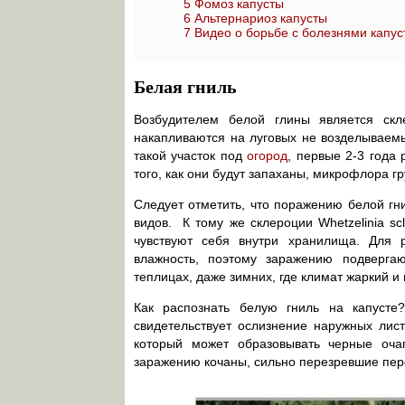
5
Фомоз капусты
6
Альтернариоз капусты
7
Видео о борьбе с болезнями капус
Белая гниль
Возбудителем белой глины является склер
накапливаются на луговых не возделываемых
такой участок под
огород
, первые 2-3 года
того, как они будут запаханы, микрофлора г
Следует отметить, что поражению белой гн
видов. К тому же склероции Whetzelinia sc
чувствуют себя внутри хранилища. Для
влажность, поэтому заражению подверга
теплицах, даже зимних, где климат жаркий и
Как распознать белую гниль на капусте
свидетельствует ослизнение наружных лис
который может образовывать черные оч
заражению кочаны, сильно перезревшие пер