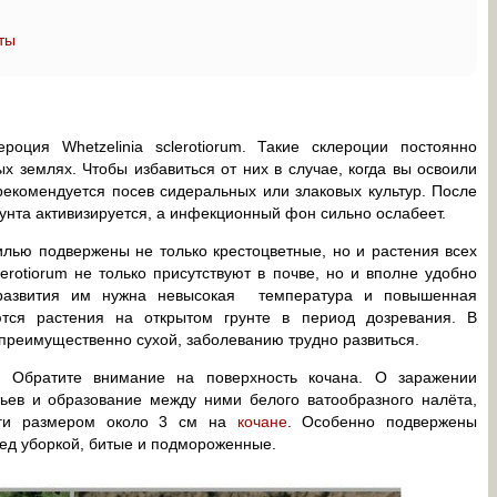
ты
оция Whetzelinia sclerotiorum. Такие склероции постоянно
 землях. Чтобы избавиться от них в случае, когда вы освоили
 рекомендуется посев сидеральных или злаковых культур. После
рунта активизируется, а инфекционный фон сильно ослабеет.
илью подвержены не только крестоцветные, но и растения всех
lerotiorum не только присутствуют в почве, но и вполне удобно
 развития им нужна невысокая температура и повышенная
ются растения на открытом грунте в период дозревания. В
 преимущественно сухой, заболеванию трудно развиться.
? Обратите внимание на поверхность кочана. О заражении
тьев и образование между ними белого ватообразного налёта,
аги размером около 3 см на
кочане
. Особенно подвержены
ед уборкой, битые и подмороженные.