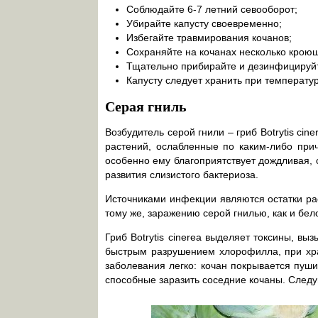
Соблюдайте 6-7 летний севооборот;
Убирайте капусту своевременно;
Избегайте травмирования кочанов;
Сохраняйте на кочанах несколько кроющ
Тщательно прибирайте и дезинфицируйте
Капусту следует хранить при температур
Серая гниль
Возбудитель серой гнили – гриб Botrytis ci
растений, ослабленные по каким-либо при
особенно ему благоприятствует дождливая, 
развития слизистого бактериоза.
Источниками инфекции являются остатки ра
тому же, заражению серой гнилью, как и бе
Гриб Botrytis cinerea выделяет токсины, в
быстрым разрушением хлорофилла, при хр
заболевания легко: кочан покрывается пуши
способные заразить соседние кочаны. Следу