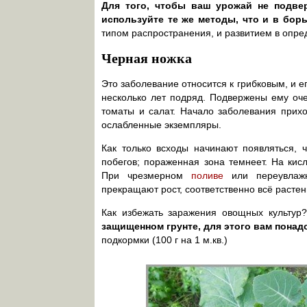
Для того, чтобы ваш урожай не подве
используйте те же методы, что и в бор
типом распространения, и развитием в опре
Черная ножка
Это заболевание относится к грибковым, и е
несколько лет подряд. Подвержены ему очен
томаты и салат. Начало заболевания прих
ослабленные экземпляры.
Как только всходы начинают появляться, 
побегов; пораженная зона темнеет. На кис
При чрезмерном
поливе
или переувлаж
прекращают рост, соответственно всё растен
Как избежать заражения овощных культур
защищенном грунте, для этого вам понадоб
подкормки (100 г на 1 м.кв.)