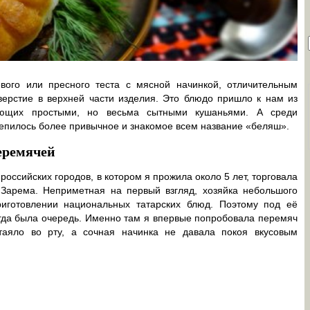
ого или пресного теста с мясной начинкой, отличительным
верстие в верхней части изделия. Это блюдо пришло к нам из
лующих простыми, но весьма сытными кушаньями. А среди
репилось более привычное и знакомое всем название «беляш».
еремячей
оссийских городов, в котором я прожила около 5 лет, торговала
Зарема. Неприметная на первый взгляд, хозяйка небольшого
иготовлении национальных татарских блюд. Поэтому под её
гда была очередь. Именно там я впервые попробовала перемяч
таяло во рту, а сочная начинка не давала покоя вкусовым