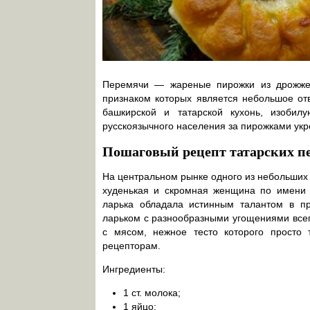
Перемячи — жареные пирожки из дрожжев
признаком которых является небольшое от
башкирской и татарской кухонь, изоби
русскоязычного населения за пирожками ук
Пошаговый рецепт татарских п
На центральном рынке одного из небольших р
худенькая и скромная женщина по имени 
ларька обладала истинным талантом в пр
ларьком с разнообразными угощениями все
с мясом, нежное тесто которого просто 
рецепторам.
Ингредиенты:
1 ст. молока;
1 яйцо;