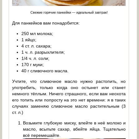
Свежие горячие панкейки — идеальный завтрак!
Для панкейков вам понадобится:
250 мл молока;
1 яйцо;
4 ст. л. сахара;
1 ч. л. разрыхлителя;
1/4 ч. л. соли;
170 г муки;
40 г сливочного масла.
Учтите, что сливочное масло нужно растопить, но
употребить, только когда оно остынет или станет
немного тёплым. Ничего страшного, если вам неохота
его топить или попросту на это нет времени: я в таких
случаях заменяю сливочное масло растительным (3
ст. л.)
Возьмите глубокую миску, влейте в неё молоко и
масло, всыпьте сахар, вбейте яйца. Тщательно
всё перемешайте.