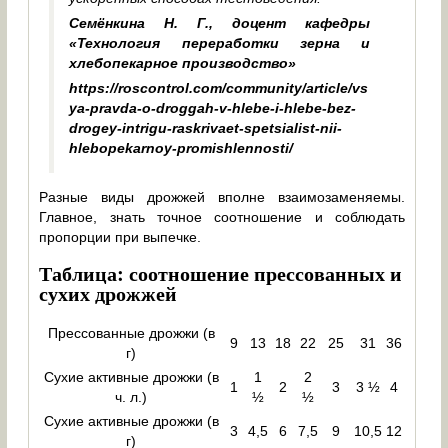
Семёнкина Н. Г., доцент кафедры
«Технология переработки зерна и
хлебопекарное производство»
https://roscontrol.com/community/article/vs
ya-pravda-o-droggah-v-hlebe-i-hlebe-bez-
drogey-intrigu-raskrivaet-spetsialist-nii-
hlebopekarnoy-promishlennosti/
Разные виды дрожжей вполне взаимозаменяемы.
Главное, знать точное соотношение и соблюдать
пропорции при выпечке.
Таблица: соотношение прессованных и
сухих дрожжей
Прессованные дрожжи (в
9
13
18
22
25
31
36
г)
Сухие активные дрожжи (в
1
2
1
2
3
3 ½
4
ч. л.)
½
½
Сухие активные дрожжи (в
3
4,5
6
7,5
9
10,5
12
г)