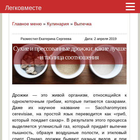
Легковместе
Главное меню
»
Кулинария
»
Выпечка
Разместил Екатерина Сергеева
Дата: 2 апреля 2019
Сухие и прессованные дрожжи: какие лучше
и таблица соотношения
Дрожжи — это живой организм, относящийся к
одноклеточным грибам, которые питаются сахарами.
Даже их научное название — Saccharomyces
cerevisiae, на простой язык переводится как «гриб,
который поедает сахар». В результате этого процесса
выделяется углекислый газ, который придаёт выпечке
пышность, образуя воздушные полости, и этиловый
спирт. Однако дрожжи бывают разных видов, и при