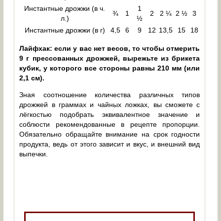
Инстантные дрожжи (в ч.
1
¾
1
2
2 ¼
2 ½
3
л.)
½
Инстантные дрожжи (в г)
4,5
6
9
12
13,5
15
18
Лайфхак: если у вас нет весов, то чтобы отмерить
9 г прессованных дрожжей, вырежьте из брикета
кубик, у которого все стороны равны 210 мм (или
2,1 см).
Зная соотношение количества различных типов
дрожжей в граммах и чайных ложках, вы сможете с
лёгкостью подобрать эквивалентное значение и
соблюсти рекомендованные в рецепте пропорции.
Обязательно обращайте внимание на срок годности
продукта, ведь от этого зависит и вкус, и внешний вид
выпечки.