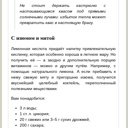
Не стоит держать кастрюлю с
настаивающимся квасом под прямыми
солнечными лучами: избыток тепла может
превратить квас в настоящую брагу.
С изюмом и мятой
Лимонная кислота придаёт напитку привлекательную
кислинку, которая особенно хороша в летнюю жару. Но
получить её — а заодно и дополнительную порцию
витаминов — можно и другим путём. Например, с
помощью натурального лимона. А если прибавить к
нему свежую мяту и пригоршню изюма, получится
вкуснейший целебный коктейль, переполненный
полезными веществами.
Вам понадобится:
3 л воды;
1 ст. л. цикория;
20 г свежих или 3–5 г сухих дрожжей;
200 г сахара;