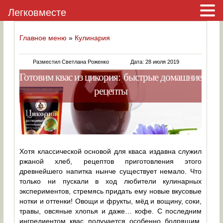
Легковместе
Главное меню
»
Кулинария
Разместил Светлана Роженко
Дата: 28 июля 2019
Готовим квас из цикория: быстрые домашние
рецепты
Хотя классической основой для кваса издавна служил
ржаной хлеб, рецептов приготовления этого
древнейшего напитка нынче существует немало. Что
только ни пускали в ход любители кулинарных
экспериментов, стремясь придать ему новые вкусовые
нотки и оттенки! Овощи и фрукты, мёд и вощину, соки,
травы, овсяные хлопья и даже… кофе. С последним
ингредиентом квас получается особенно бодрящим,