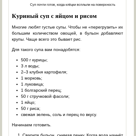
Суп почти готов, когда клёцки всплыли на поверхность
Куриный суп с яйцом и рисом
Многие любят густые супы. Чтобы не «перегрузить» их
большим количеством овощей, в бульон добавляют
крупы. Чаще всего это бывает рис.
Для такого супа вам понадобятся:
500 г курицы;
3 л воды;
2–3 клубня картофеля;
1 морковь;
1 луковица;
1 болгарский перец;
50 г стручковой фасоли;
1 яйцо;
50 г риса;
свежая зелень, соль и перец по вкусу.
Начинаем готовить.
Сварите бульон, снимая пенку. Когда вода начнёт