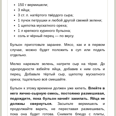
150 г вермишели;
3 яйца;
3 ст. л. натёртого твёрдого сыра;
1 пучок петрушки и любой другой свежей зелени;
1 щепотка мускатного ореха;
1 л крепкого куриного бульона;
соль и чёрный перец — по вкусу.
Бульон приготовьте заранее. Мясо, как и в первом
случае, можно будет положить в суп или подать
отдельно.
Мелко нарежьте зелень, натрите сыр на тёрке. До
однородности взбейте яйца, добавив к ним соль и
перец. Добавьте тёртый сыр, щепотку мускатного
ореха; тщательно всё смешайте.
Бульон к этому времени должен уже кипеть.
Влейте в
него яично-сырную смесь, постоянно размешивая,
подождите, пока бульон начнёт закипать. Яйца не
должны свернуться.
Засыпьте вермишель и
продолжайте варить, не переставая размешивать,
пока она будет готова. Снимите блюдо с плиты,