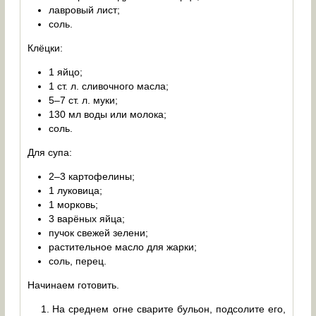
лавровый лист;
соль.
Клёцки:
1 яйцо;
1 ст. л. сливочного масла;
5–7 ст. л. муки;
130 мл воды или молока;
соль.
Для супа:
2–3 картофелины;
1 луковица;
1 морковь;
3 варёных яйца;
пучок свежей зелени;
растительное масло для жарки;
соль, перец.
Начинаем готовить.
На среднем огне сварите бульон, подсолите его,