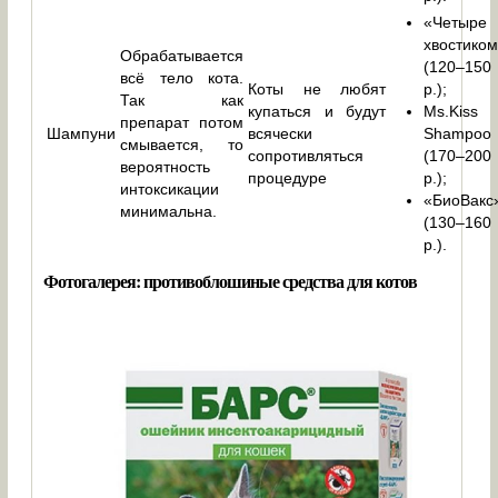
«Четыре
хвостико
Обрабатывается
(120–150
всё тело кота.
Коты не любят
р.);
Так как
купаться и будут
Ms.Kiss
препарат потом
Шампуни
всячески
Shampoo
смывается, то
сопротивляться
(170–200
вероятность
процедуре
р.);
интоксикации
«БиоВакс
минимальна.
(130–160
р.).
Фотогалерея: противоблошиные средства для котов