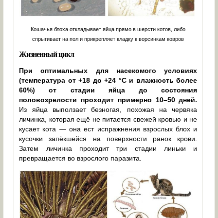
Кошачья блоха откладывает яйца прямо в шерсти котов, либо
спрыгивает на пол и прикрепляет кладку к ворсинкам ковров
Жизненный цикл
При оптимальных для насекомого условиях
(температура от +18 до +24 °С и влажность более
60%) от стадии яйца до состояния
половозрелости проходит примерно 10–50 дней.
Из яйца выползает безногая, похожая на червяка
личинка, которая ещё не питается свежей кровью и не
кусает кота — она ест испражнения взрослых блох и
кусочки запёкшейся на поверхности ранок крови.
Затем личинка проходит три стадии линьки и
превращается во взрослого паразита.