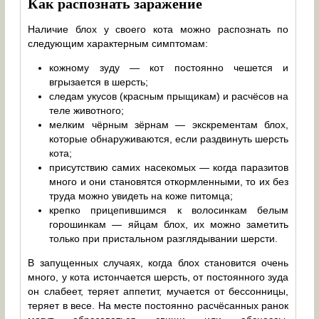
Как распознать заражение
Наличие блох у своего кота можно распознать по
следующим характерным симптомам:
кожному зуду — кот постоянно чешется и
вгрызается в шерсть;
следам укусов (красным прыщикам) и расчёсов на
теле животного;
мелким чёрным зёрнам — экскрементам блох,
которые обнаруживаются, если раздвинуть шерсть
кота;
присутствию самих насекомых — когда паразитов
много и они становятся откормленными, то их без
труда можно увидеть на коже питомца;
крепко прицепившимся к волосинкам белым
горошинкам — яйцам блох, их можно заметить
только при пристальном разглядывании шерсти.
В запущенных случаях, когда блох становится очень
много, у кота истончается шерсть, от постоянного зуда
он слабеет, теряет аппетит, мучается от бессонницы,
теряет в весе. На месте постоянно расчёсанных ранок