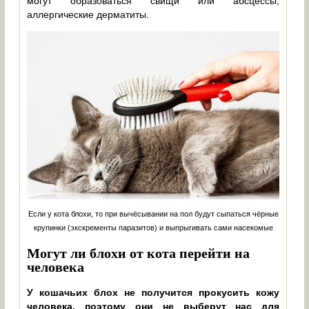
могут образоваться свищи или абсцессы,
аллергические дерматиты.
Если у кота блохи, то при вычёсывании на пол будут сыпаться чёрные
крупинки (экскременты паразитов) и выпрыгивать сами насекомые
Могут ли блохи от кота перейти на
человека
У кошачьих блох не получится прокусить кожу
человека, поэтому они не выберут нас для