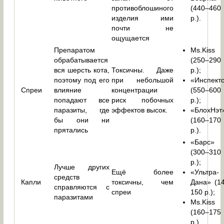
противоблошиного
(440–460
изделия ими
р.).
почти не
ощущается
Препаратом
Ms.Kiss
обрабатывается
(250–290
вся шерсть кота,
Токсичны. Даже
р.);
поэтому под его
при небольшой
«Инспект
Спреи
влияние
концентрации
(550–600
попадают все
риск побочных
р.);
паразиты, где
эффектов высок.
«БлохНэт
бы они ни
(160–170
прятались
р.).
«Барс»
(300–310
р.);
Лучше других
Ещё более
«Ультра-
средств
Капли
токсичны, чем
Дана» (1
справляются с
спреи
150 р.);
паразитами
Ms.Kiss
(160–175
р.).