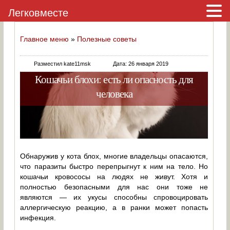
Легковместе
Главное меню
»
Полезные советы
Разместил kate11msk
Дата: 26 января 2019
Кошачьи блохи: есть ли опасность для
человека
Обнаружив у кота блох, многие владельцы опасаются,
что паразиты быстро перепрыгнут к ним на тело. Но
кошачьи кровососы на людях не живут. Хотя и
полностью безопасными для нас они тоже не
являются — их укусы способны спровоцировать
аллергическую реакцию, а в ранки может попасть
инфекция.