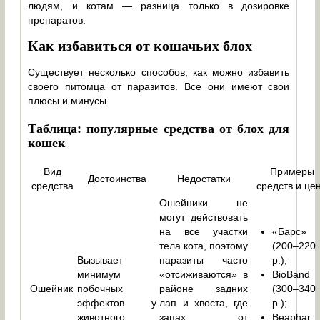
людям, и котам — разница только в дозировке
препаратов.
Как избавиться от кошачьих блох
Существует несколько способов, как можно избавить
своего питомца от паразитов. Все они имеют свои
плюсы и минусы.
Таблица: популярные средства от блох для
кошек
Вид
Примеры
Достоинства
Недостатки
средства
средств и це
Ошейники не
могут действовать
на все участки
«Барс»
тела кота, поэтому
(200–220
Вызывает
паразиты часто
р.);
минимум
«отсиживаются» в
BioBand
Ошейник
побочных
районе задних
(300–340
эффектов у
лап и хвоста, где
р.);
животного
запах от
Beaphar