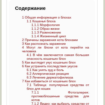
Содержание
1
Общая информация о блохах
1.1
Кошачья блоха
1.1.1
Морфология
1.1.2
Образ жизни
1.1.3
Размножение
1.1.4
Жизненный цикл
2
Причины заражения кота блохами
3
Как распознать заражение
4
Могут ли блохи от кота перейти на
человека
4.1
В чём заключается самая большая
опасность кошачьих блох
5
Как выглядит укус кошачьих блох
6
Как устранить последствия укусов
6.1
Как унять зуд и боль
6.2
Аллергическая реакция
6.3
Лечение дерматофилиаза
7
Как избавиться от кошачьих блох
7.1
Таблица: популярные средства от
блох для кошек
7.1.1
Фотогалерея:
противоблошиные средства для
котов
7.1.2
Видео: как выбрать средство от