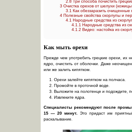
2.8
Три способа почистить грецкий
3
Очистка орехов от шелухи (кожицы,
3.1
Как обеззаразить очищенные
4
Полезные свойства скорлупы и пер
4.1
Народные средства из скорлуп
4.1.1
Народные средства из ск
4.1.2
Видео: настойка из скорл
Как мыть орехи
Прежде чем употребить грецкие орехи, их н
ядро, очистить от оболочки. Даже неочище
или же залить кипятком.
Орехи залейте кипятком на полчаса.
Промойте в проточной воде.
Выложите на полотенце и подождите, по
Извлеките ядра.
Специалисты рекомендуют после промыв
15 — 20 минут.
Это придаст им приятный
раскалывание.