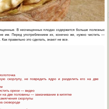
очищенные. В неочищенных плодах содержится больше полезных
ие им. Перед употреблением их, конечно же, нужно чистить —
. Как правильно это сделать, знают не все.
молоточка
кую скорлупу, не повредить ядро и разделить его на две
ом
истить орехи — видео
и на две половины — замачивание в кипятке
азмягчения скорлупы
на сковороде