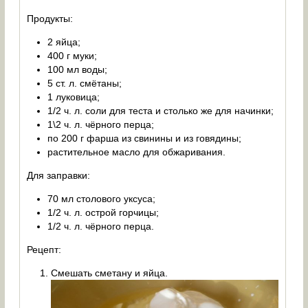
Продукты:
2 яйца;
400 г муки;
100 мл воды;
5 ст. л. смётаны;
1 луковица;
1/2 ч. л. соли для теста и столько же для начинки;
1\2 ч. л. чёрного перца;
по 200 г фарша из свинины и из говядины;
растительное масло для обжаривания.
Для заправки:
70 мл столового уксуса;
1/2 ч. л. острой горчицы;
1/2 ч. л. чёрного перца.
Рецепт:
Смешать сметану и яйца.