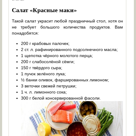
Салат «Красные маки»
Такой салат украсит любой праздничный стол, хотя он
не требует большого количества продуктов. Вам
понадобятся:
200 г крабовых палочек;
2 ст. л. рафинированного подсолнечного масла;
1 щепотка чёрного молотого перца;
200 г слабосолёной сёмги;
150 г твёрдого сыра;
1 пучок зелёного лука;
½ банки оливок, фаршированных лимоном;
3 веточки свежей петрушки;
1 ч. л. лимонного сока;
300 г белой консервированной фасоли.