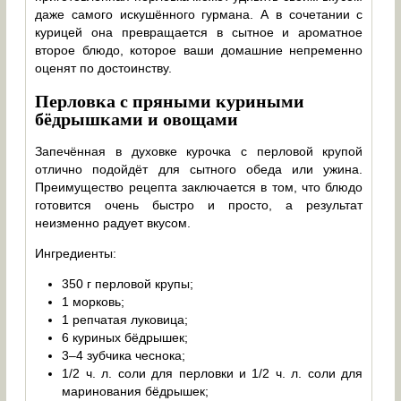
даже самого искушённого гурмана. А в сочетании с
курицей она превращается в сытное и ароматное
второе блюдо, которое ваши домашние непременно
оценят по достоинству.
Перловка с пряными куриными
бёдрышками и овощами
Запечённая в духовке курочка с перловой крупой
отлично подойдёт для сытного обеда или ужина.
Преимущество рецепта заключается в том, что блюдо
готовится очень быстро и просто, а результат
неизменно радует вкусом.
Ингредиенты:
350 г перловой крупы;
1 морковь;
1 репчатая луковица;
6 куриных бёдрышек;
3–4 зубчика чеснока;
1/2 ч. л. соли для перловки и 1/2 ч. л. соли для
маринования бёдрышек;