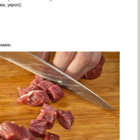
ка, укроп);
иками.