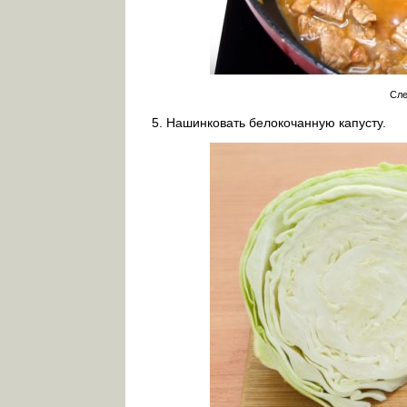
Сле
Нашинковать белокочанную капусту.