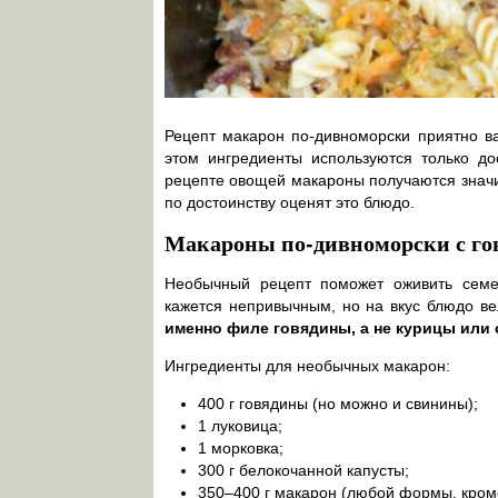
Рецепт макарон по-дивноморски приятно ва
этом ингредиенты используются только до
рецепте овощей макароны получаются знач
по достоинству оценят это блюдо.
Макароны по-дивноморски с го
Необычный рецепт поможет оживить семе
кажется непривычным, но на вкус блюдо в
именно филе говядины, а не курицы или
Ингредиенты для необычных макарон:
400 г говядины (но можно и свинины);
1 луковица;
1 морковка;
300 г белокочанной капусты;
350–400 г макарон (любой формы, кром