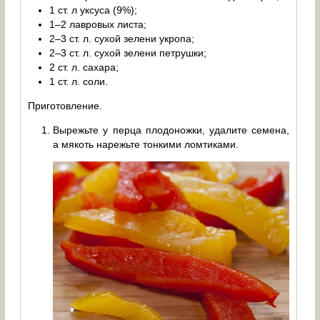
1 ст. л уксуса (9%);
1–2 лавровых листа;
2–3 ст. л. сухой зелени укропа;
2–3 ст. л. сухой зелени петрушки;
2 ст. л. сахара;
1 ст. л. соли.
Приготовление.
Вырежьте у перца плодоножки, удалите семена,
а мякоть нарежьте тонкими ломтиками.