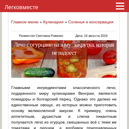
Легковместе
Главное меню
»
Кулинария
»
Соленья и консервация
Разместил Светлана Роженко
Дата: 16 августа 2019
Лечо с огурцами на зиму: закрутка, которая
не надоест
Главными ингредиентами классического лечо,
подаренного миру кулинарами Венгрии, являются
помидоры и болгарский перец. Однако это далеко не
единственные овощи, из которых можно приготовить
основу великолепной закуски. К примеру, очень
аппетитным, душистым и слегка пикантным
получается лечо из огурцов, смешанных всё с теми же
томатами и перцем, а вдобавок приправленных