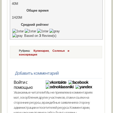
40M
Общее время
1H20M
Средний рейтинг
Based on
3
Review(s)
Рубрика:
Кулинария
,
Соленья и
консервация
Добавить комментарий
Войти с
помощью:
Уважаемые читатели! Мы не приемлем в комментариях
мат, оскорбления других участников, спам и ссылки на
сторонние ресурсы, враждебные заявления в сторону
администрации и посетителей ресурса. Комментарии,
нарушающие правила сайта, будут удалены.