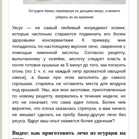
Остудите банки, перевернув их донцами вверх, и можете
убирать их на хранение
Уксус — не самый любимый ингредиент хозяек,
которые частенько стараются подменить его более
здоровыми консервантами. К примеру, мне
попадалось по-настоящему вкусное лечо, сваренное с
помощью лимонной кислоты. Согласно рецепту,
выпытанному у хозяйки, кислоту следует класть в
почти готовое кушанье за 5 минут до того, как погасить
огонь (по 1 ч. л. на каждый литр ароматной овощной
смеси), а банки при этом заполнять до самого
горлышка, стараясь не оставлять места для воздуха
под крышкой. Увы, все мои заготовки, приготовленные
по новому рецепту, взорвались в течение недели, но
это не означает, что сама идея плоха. Более чем
вероятно, что плоха оказалась стряпуха, а вам ничего
не мешает сделать на пробу банку-другую лечо без
уксуса. Вдруг ваш опыт окажется более удачным?
Видео: как приготовить лечо из огурцов на
зиму