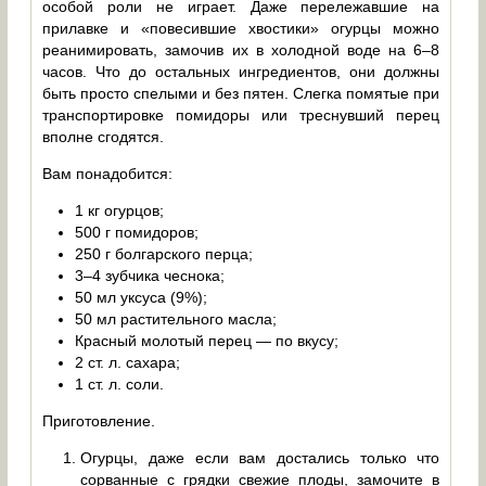
особой роли не играет. Даже перележавшие на
прилавке и «повесившие хвостики» огурцы можно
реанимировать, замочив их в холодной воде на 6–8
часов. Что до остальных ингредиентов, они должны
быть просто спелыми и без пятен. Слегка помятые при
транспортировке помидоры или треснувший перец
вполне сгодятся.
Вам понадобится:
1 кг огурцов;
500 г помидоров;
250 г болгарского перца;
3–4 зубчика чеснока;
50 мл уксуса (9%);
50 мл растительного масла;
Красный молотый перец — по вкусу;
2 ст. л. сахара;
1 ст. л. соли.
Приготовление.
Огурцы, даже если вам достались только что
сорванные с грядки свежие плоды, замочите в