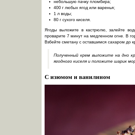
небольшую пачку пломбира;
400 г любых ягод или варенья;
1 л воды;
80 г сухого киселя.
Ягоды выложите в кастрюлю, залейте водо
проварите 7 минут на медленном огне. В го
Взбейте сметану с оставшимся сахаром до к
Полученный крем выложите на дно кр
ягодного киселя и положите шарик мо
С изюмом и ванилином