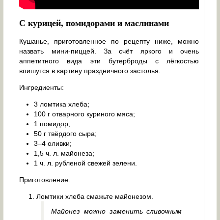
С курицей, помидорами и маслинами
Кушанье, приготовленное по рецепту ниже, можно
назвать мини-пиццей. За счёт яркого и очень
аппетитного вида эти бутерброды с лёгкостью
впишутся в картину праздничного застолья.
Ингредиенты:
3 ломтика хлеба;
100 г отварного куриного мяса;
1 помидор;
50 г твёрдого сыра;
3–4 оливки;
1,5 ч. л. майонеза;
1 ч. л. рубленой свежей зелени.
Приготовление:
Ломтики хлеба смажьте майонезом.
Майонез можно заменить сливочным