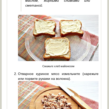
маслом, жирными сливками или
сметаной.
Смажьте хлеб майонезом
Отварное куриное мясо измельчите (нарежьте
или порвите руками на волокна).