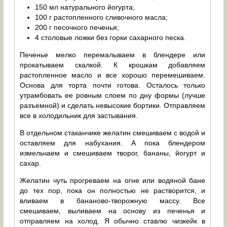
150 мл натурального йогурта;
100 г растопленного сливочного масла;
200 г песочного печенья;
4 столовые ложки без горки сахарного песка.
Печенье мелко перемалываем в блендере или
прокатываем скалкой. К крошкам добавляем
растопленное масло и все хорошо перемешиваем.
Основа для торта почти готова. Осталось только
утрамбовать ее ровным слоем по дну формы (лучше
разъемной) и сделать невысокие бортики. Отправляем
все в холодильник для застывания.
В отдельном стаканчике желатин смешиваем с водой и
оставляем для набухания. А пока блендером
измельчаем и смешиваем творог, бананы, йогурт и
сахар.
Желатин чуть прогреваем на огне или водяной бане
до тех пор, пока он полностью не растворится, и
вливаем в бананово-творожную массу. Все
смешиваем, выливаем на основу из печенья и
отправляем на холод. Я обычно ставлю чизкейк в