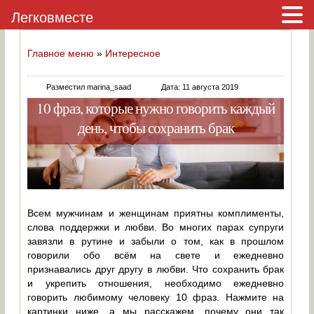
Легковместе
Главное меню
»
Интересное
Разместил marina_saad
Дата: 11 августа 2019
10 фраз, которые нужно говорить каждый
день, чтобы сохранить брак
Всем мужчинам и женщинам приятны комплименты,
слова поддержки и любви. Во многих парах супруги
завязли в рутине и забыли о том, как в прошлом
говорили обо всём на свете и ежедневно
признавались друг другу в любви. Что сохранить брак
и укрепить отношения, необходимо ежедневно
говорить любимому человеку 10 фраз. Нажмите на
картинки ниже, а мы расскажем, почему они так