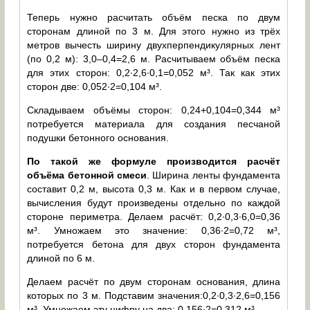
Теперь нужно расчитать объём песка по двум
сторонам длиной по 3 м. Для этого нужно из трёх
метров вычесть ширину двухперпендикулярных лент
(по 0,2 м): 3,0–0,4=2,6 м. Расчитываем объём песка
для этих сторон: 0,2∙2,6∙0,1=0,052 м³. Так как этих
сторон две: 0,052∙2=0,104 м³.
Складываем объёмы сторон: 0,24+0,104=0,344 м³
потребуется материала для создания песчаной
подушки бетонного основания.
По такой же формуле производится расчёт
объёма бетонной смеси
. Ширина ленты фундамента
составит 0,2 м, высота 0,3 м. Как и в первом случае,
вычисления будут произведены отдельно по каждой
стороне периметра. Делаем расчёт: 0,2∙0,3∙6,0=0,36
м³. Умножаем это значение: 0,36∙2=0,72 м³,
потребуется бетона для двух сторон фундамента
длиной по 6 м.
Делаем расчёт по двум сторонам основания, длина
которых по 3 м. Подставим значения:0,2∙0,3∙2,6=0,156
м³. Умножаем эту цифру на два: 0,156∙2=0,312 м³.