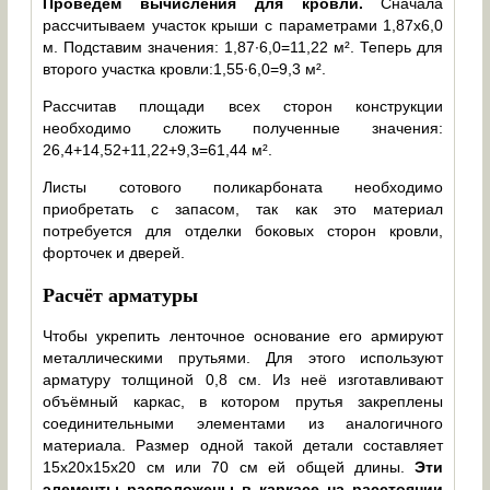
Проведём вычисления для кровли.
Сначала
рассчитываем участок крыши с параметрами 1,87х6,0
м. Подставим значения: 1,87∙6,0=11,22 м². Теперь для
второго участка кровли:1,55∙6,0=9,3 м².
Рассчитав площади всех сторон конструкции
необходимо сложить полученные значения:
26,4+14,52+11,22+9,3=61,44 м².
Листы сотового поликарбоната необходимо
приобретать с запасом, так как это материал
потребуется для отделки боковых сторон кровли,
форточек и дверей.
Расчёт арматуры
Чтобы укрепить ленточное основание его армируют
металлическими прутьями. Для этого используют
арматуру толщиной 0,8 см. Из неё изготавливают
объёмный каркас, в котором прутья закреплены
соединительными элементами из аналогичного
материала. Размер одной такой детали составляет
15х20х15х20 см или 70 см ей общей длины.
Эти
элементы расположены в каркасе на расстоянии