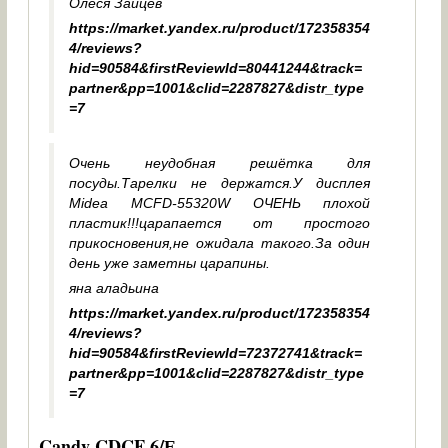
Олеся Зайцев
https://market.yandex.ru/product/172358354
4/reviews?
hid=90584&firstReviewId=80441244&track=
partner&pp=1001&clid=2287827&distr_type
=7
Очень неудобная решётка для
посуды.Тарелки не держатся.У дисплея
Midea MCFD-55320W ОЧЕНЬ плохой
пластик!!!царапается от простого
прикосновения,не ожидала такого.За один
день уже заметны царапины.
яна аладьина
https://market.yandex.ru/product/172358354
4/reviews?
hid=90584&firstReviewId=72372741&track=
partner&pp=1001&clid=2287827&distr_type
=7
Candy CDCF 6/Е