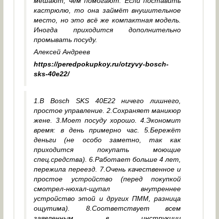
мешают, чем помогают. Если поставить
кастрюлю, то она займёт внушительное
место, но это всё же компактная модель.
Иногда приходится дополнительно
промывать посуду.
Алексей Андреев
https://peredpokupkoy.ru/otzyvy-bosch-
sks-40e22/
1.В Bosch SKS 40E22 ничего лишнего,
простое управление. 2.Сохраняет маникюр
жене. 3.Моет посуду хорошо. 4.Экономит
время: в день примерно час. 5.Бережёт
деньги (не особо заметно, так как
приходится покупать моющие
спец.средства). 6.Работает больше 4 лет,
пережила переезд. 7.Очень качественное и
простое устройство (перед покупкой
смотрел-нюхал-щупал внутреннее
устройство этой и других ПММ, разница
ощутима). 8.Соответствует всем
заявленным в инструкции