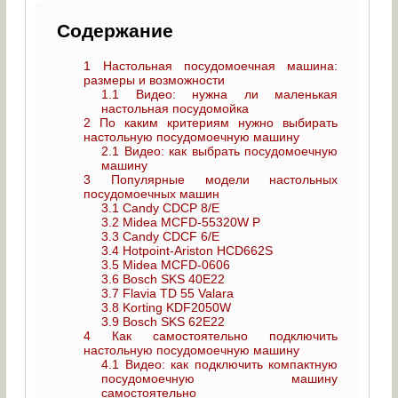
Содержание
1
Настольная посудомоечная машина:
размеры и возможности
1.1
Видео: нужна ли маленькая
настольная посудомойка
2
По каким критериям нужно выбирать
настольную посудомоечную машину
2.1
Видео: как выбрать посудомоечную
машину
3
Популярные модели настольных
посудомоечных машин
3.1
Candy CDCP 8/E
3.2
Midea MCFD-55320W Р
3.3
Candy CDCF 6/Е
3.4
Hotpoint-Ariston HCD662S
3.5
Midea MCFD-0606
3.6
Bosch SKS 40E22
3.7
Flavia TD 55 Valara
3.8
Korting KDF2050W
3.9
Bosch SKS 62E22
4
Как самостоятельно подключить
настольную посудомоечную машину
4.1
Видео: как подключить компактную
посудомоечную машину
самостоятельно