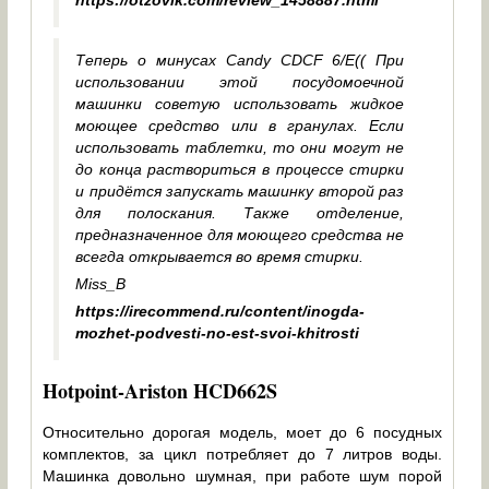
https://otzovik.com/review_1458887.html
Теперь о минусах Candy CDCF 6/Е(( При
использовании этой посудомоечной
машинки советую использовать жидкое
моющее средство или в гранулах. Если
использовать таблетки, то они могут не
до конца раствориться в процессе стирки
и придётся запускать машинку второй раз
для полоскания. Также отделение,
предназначенное для моющего средства не
всегда открывается во время стирки.
Miss_B
https://irecommend.ru/content/inogda-
mozhet-podvesti-no-est-svoi-khitrosti
Hotpoint-Ariston HCD662S
Относительно дорогая модель, моет до 6 посудных
комплектов, за цикл потребляет до 7 литров воды.
Машинка довольно шумная, при работе шум порой