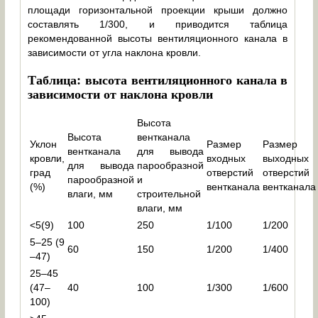
площади горизонтальной проекции крыши должно
составлять 1/300, и приводится таблица
рекомендованной высоты вентиляционного канала в
зависимости от угла наклона кровли.
Таблица: высота вентиляционного канала в
зависимости от наклона кровли
Высота
Высота
вентканала
Уклон
Размер
Размер
вентканала
для вывода
кровли,
входных
выходных
для вывода
парообразной
град
отверстий
отверстий
парообразной
и
(%)
вентканала
вентканала
влаги, мм
строительной
влаги, мм
<5(9)
100
250
1/100
1/200
5–25 (9
60
150
1/200
1/400
–47)
25–45
(47–
40
100
1/300
1/600
100)