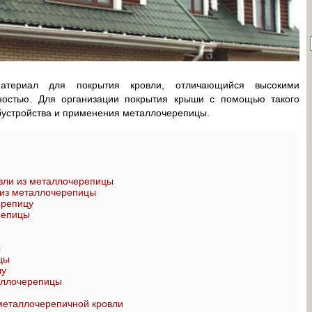
атериал для покрытия кровли, отличающийся высокими
чностью. Для организации покрытия крыши с помощью такого
бустройства и применения металлочерепицы.
овли из металлочерепицы
 из металлочерепицы
ерепицу
репицы
ы
цы
шу
аллочерепицы
металлочерепичной кровли