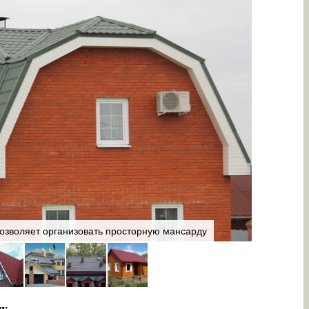
Многощип
зволяет организовать просторную мансарду
использов
цу