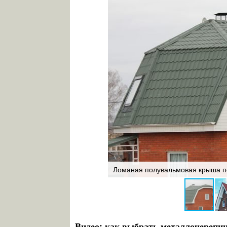
твом этажей
Ломаная полувальмовая крыша по
Видео: как выбрать металлочерепи