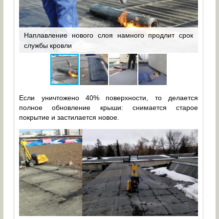
есте
ьную
ляют
Наплавление нового слоя намного продлит срок
На 
службы кровли
кусо
Если уничтожено 40% поверхности, то делается
полное обновление крыши: снимается старое
покрытие и застилается новое.