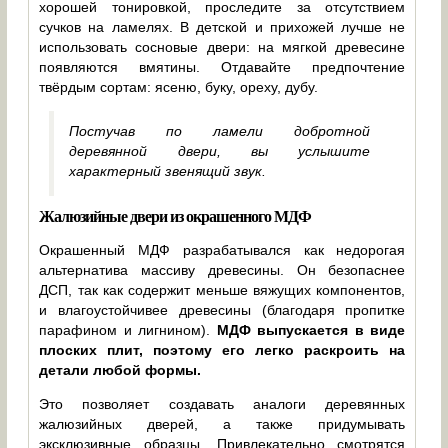
хорошей тонировкой, проследите за отсутствием
сучков на ламелях. В детской и прихожей лучше не
использовать сосновые двери: на мягкой древесине
появляются вмятины. Отдавайте предпочтение
твёрдым сортам: ясеню, буку, ореху, дубу.
Постучав по ламели добротной
деревянной двери, вы услышите
характерный звенящий звук.
Жалюзийные двери из окрашенного МДФ
Окрашенный МДФ разрабатывался как недорогая
альтернатива массиву древесины. Он безопаснее
ДСП, так как содержит меньше вяжущих компонентов,
и влагоустойчивее древесины (благодаря пропитке
парафином и лигнином).
МДФ выпускается в виде
плоских плит, поэтому его легко раскроить на
детали любой формы.
Это позволяет создавать аналоги деревянных
жалюзийных дверей, а также придумывать
эксклюзивные образцы. Привлекательно смотрятся