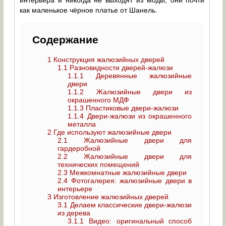
интерьера и никогда не выходят из моды, они почти
как маленькое чёрное платье от Шанель.
Содержание
1
Конструкция жалюзийных дверей
1.1
Разновидности дверей-жалюзи
1.1.1
Деревянные жалюзийные
двери
1.1.2
Жалюзийные двери из
окрашенного МДФ
1.1.3
Пластиковые двери-жалюзи
1.1.4
Двери-жалюзи из окрашенного
металла
2
Где используют жалюзийные двери
2.1
Жалюзийные двери для
гардеробной
2.2
Жалюзийные двери для
технических помещений
2.3
Межкомнатные жалюзийные двери
2.4
Фотогалерея: жалюзийные двери в
интерьере
3
Изготовление жалюзийных дверей
3.1
Делаем классические двери-жалюзи
из дерева
3.1.1
Видео: оригинальный способ