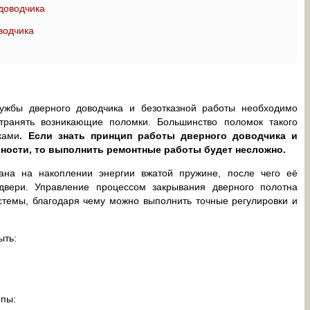
доводчика
водчика
ужбы дверного доводчика и безотказной работы необходимо
транять возникающие поломки. Большинство поломок такого
ками
. Если знать принцип работы дверного доводчика и
ности, то выполнить ремонтные работы будет несложно.
ана на накоплении энергии вжатой пружине, после чего её
двери. Управление процессом закрывания дверного полотна
стемы, благодаря чему можно выполнить точные регулировки и
ыть:
ппы: