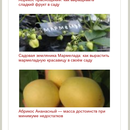
сладкий фрукт в саду
Садовая земляника Мармелада: как вырастить
мармеладную красавицу в своём саду
Абрикос Ананасный — масса достоинств при
минимуме недостатков