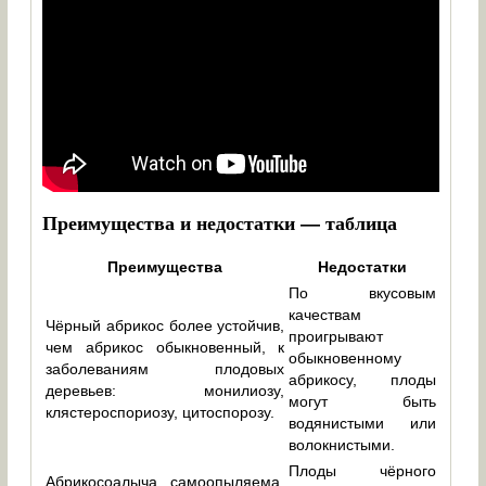
Преимущества и недостатки — таблица
Преимущества
Недостатки
По вкусовым
качествам
Чёрный абрикос более устойчив,
проигрывают
чем абрикос обыкновенный, к
обыкновенному
заболеваниям плодовых
абрикосу, плоды
деревьев: монилиозу,
могут быть
клястероспориозу, цитоспорозу.
водянистыми или
волокнистыми.
Плоды чёрного
Абрикосоалыча самоопыляема,