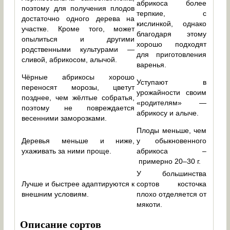
абрикоса более
поэтому для получения плодов
терпкие, с
достаточно одного дерева на
кислинкой, однако
участке. Кроме того, может
благодаря этому
опылиться и другими
хорошо подходят
родственными культурами —
для приготовления
сливой, абрикосом, алычой.
варенья.
Чёрные абрикосы хорошо
Уступают в
переносят морозы, цветут
урожайности своим
позднее, чем жёлтые собратья,
«родителям» —
поэтому не повреждается
абрикосу и алыче.
весенними заморозками.
Плоды меньше, чем
Деревья меньше и ниже,
у обыкновенного
ухаживать за ними проще.
абрикоса –
примерно 20–30 г.
У большинства
Лучше и быстрее адаптируются к
сортов косточка
внешним условиям.
плохо отделяется от
мякоти.
Описание сортов