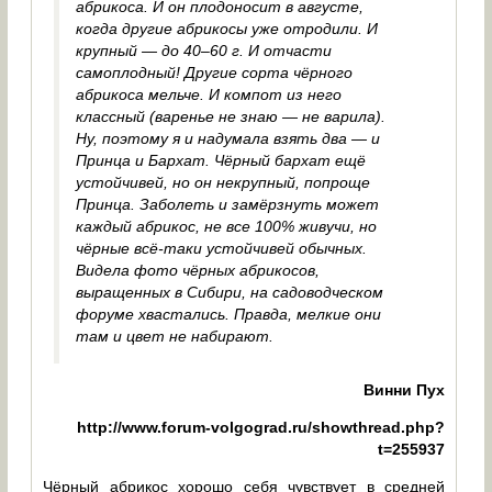
абрикоса. И он плодоносит в августе,
когда другие абрикосы уже отродили. И
крупный — до 40–60 г. И отчасти
самоплодный! Другие сорта чёрного
абрикоса мельче. И компот из него
классный (варенье не знаю — не варила).
Ну, поэтому я и надумала взять два — и
Принца и Бархат. Чёрный бархат ещё
устойчивей, но он некрупный, попроще
Принца. Заболеть и замёрзнуть может
каждый абрикос, не все 100% живучи, но
чёрные всё-таки устойчивей обычных.
Видела фото чёрных абрикосов,
выращенных в Сибири, на садоводческом
форуме хвастались. Правда, мелкие они
там и цвет не набирают.
Винни Пух
http://www.forum-volgograd.ru/showthread.php?
t=255937
Чёрный абрикос хорошо себя чувствует в средней