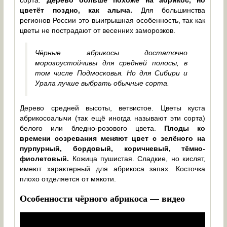
сорта.
Дерево больше похоже на абрикос, но
цветёт поздно, как алыча.
Для большинства
регионов России это выигрышная особенность, так как
цветы не пострадают от весенних заморозков.
Чёрные абрикосы достаточно
морозоустойчивы для средней полосы, в
том числе Подмосковья. Но для Сибири и
Урала лучше выбрать обычные сорта.
Дерево средней высоты, ветвистое. Цветы куста
абрикосоалычи (так ещё иногда называют эти сорта)
белого или бледно-розового цвета.
Плоды ко
времени созревания меняют цвет с зелёного на
пурпурный, бордовый, коричневый, тёмно-
фиолетовый.
Кожица пушистая. Сладкие, но кислят,
имеют характерный для абрикоса запах. Косточка
плохо отделяется от мякоти.
Особенности чёрного абрикоса — видео