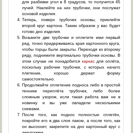
для разбивки угол в 8 градусов, то получится 45
лучей. Наклейте на них трубочки, они послужат
основой изделия.
Теперь, поверх трубочек основы, приклейте
второй круг картона. Таким образом у вас будет
готово дно изделия.
Возьмите две трубочки и оплетите ими первый
ряд, точно придерживаясь края картонного круга,
чтобы торцы были закрыты. Переходя ко второму
ряду, поднимите вертикально трубочки основы. В
этом случае не понадобится
каркас
для оплёта,
поскольку рабочие трубочки, с которых начато
плетение, хорошо держат форму
самостоятельно.
Продолжайте оплетение подноса либо в простой
технике переплёта трубочек, либо более
сложным узором, если такая работа вам не в
новинку и вы уже овладели несколькими
схемами.
После того, как поднос полностью сплетён,
покройте его в два слоя лаком, а после того, как
он высохнет, закрепите на дно картонный круг с
декупажем.