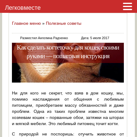
Легковместе
Главное меню
»
Полезные советы
Разместил Ангелина Радченко
Дата: 5 июля 2017
Как сделать когтеточку для кошек своими
руками — пошаговая инструкция
Ни для кого не секрет, что взяв в дом кошку, мы,
помимо наслаждения от общения с любимым
питомцем, приобретаем массу обязанностей и даже
проблем. Одна из таких проблем известна многим
хозяевам кошек – порванные обои, затяжки на шторах
и мягкой мебели. Это любимый питомец точит когти.
С природой не поспоришь: отучить животное от