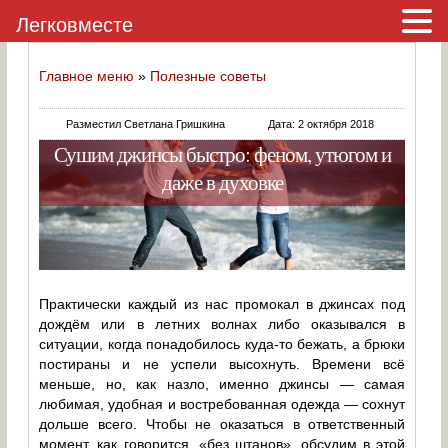
Легковместе
Главное меню
»
Полезные советы
Разместил Светлана Гришкина
Дата: 2 октября 2018
Сушим джинсы быстро: феном, утюгом и
даже в духовке
Практически каждый из нас промокал в джинсах под
дождём или в летних волнах либо оказывался в
ситуации, когда понадобилось куда-то бежать, а брюки
постираны и не успели высохнуть. Времени всё
меньше, но, как назло, именно джинсы — самая
любимая, удобная и востребованная одежда — сохнут
дольше всего. Чтобы не оказаться в ответственный
момент, как говорится, «без штанов», обсудим в этой