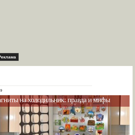
Реклама
19
агниты на холодильник: правда и мифы