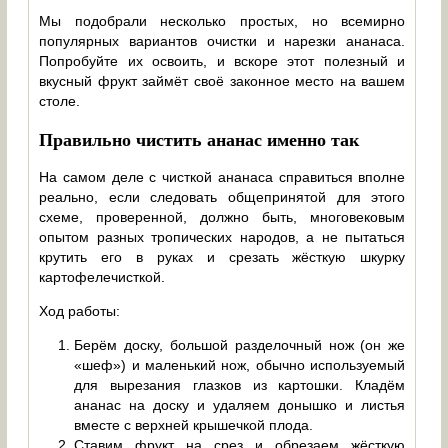
Мы подобрали несколько простых, но всемирно
популярных вариантов очистки и нарезки ананаса.
Попробуйте их освоить, и вскоре этот полезный и
вкусный фрукт займёт своё законное место на вашем
столе.
Правильно чистить ананас именно так
На самом деле с чисткой ананаса справиться вполне
реально, если следовать общепринятой для этого
схеме, проверенной, должно быть, многовековым
опытом разных тропических народов, а не пытаться
крутить его в руках и срезать жёсткую шкурку
картофелечисткой.
Ход работы:
Берём доску, большой разделочный нож (он же
«шеф») и маленький нож, обычно используемый
для вырезания глазков из картошки. Кладём
ананас на доску и удаляем донышко и листья
вместе с верхней крышечкой плода.
Ставим фрукт на срез и обрезаем жёсткую