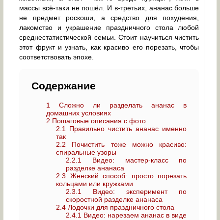
массы всё-таки не пошёл. И в-третьих, ананас больше
не предмет роскоши, а средство для похудения,
лакомство и украшение праздничного стола любой
среднестатистической семьи. Стоит научиться чистить
этот фрукт и узнать, как красиво его порезать, чтобы
соответствовать эпохе.
Содержание
1
Сложно ли разделать ананас в
домашних условиях
2
Пошаговые описания с фото
2.1
Правильно чистить ананас именно
так
2.2
Почистить тоже можно красиво:
спиральные узоры
2.2.1
Видео: мастер-класс по
разделке ананаса
2.3
Женский способ: просто порезать
кольцами или кружками
2.3.1
Видео: эксперимент по
скоростной разделке ананаса
2.4
Лодочки для праздничного стола
2.4.1
Видео: нарезаем ананас в виде