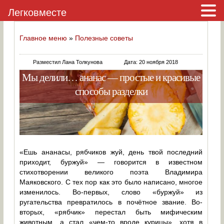
Легковместе
Главное меню
»
Полезные советы
Разместил Лана Толкунова
Дата: 20 ноября 2018
Мы делили… ананас — простые и красивые
способы разделки
«Ешь ананасы, рябчиков жуй, день твой последний
приходит, буржуй» — говорится в известном
стихотворении великого поэта Владимира
Маяковского. С тех пор как это было написано, многое
изменилось. Во-первых, слово «буржуй» из
ругательства превратилось в почётное звание. Во-
вторых, «рябчик» перестал быть мифическим
животным, а стал «чем-то вроде курицы», хотя в