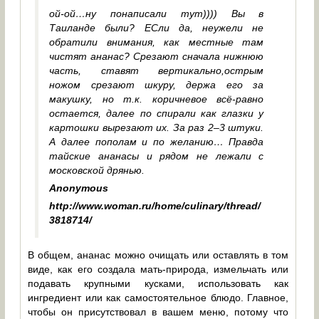
ой-ой…ну понаписали тут)))) Вы в
Таиланде были? ЕСли да, неужели не
обратили внимания, как местные там
чистят ананас? Срезают сначала нижнюю
часть, ставят вертикально,острым
ножом срезают шкуру, держа его за
макушку, но т.к. коричневое всё-равно
остается, далее по спирали как глазки у
картошки вырезают их. За раз 2–3 штуки.
А далее пополам и по желанию… Правда
тайские ананасы и рядом не лежали с
московской дрянью.
Anonymous
http://www.woman.ru/home/culinary/thread/
3818714/
В общем, ананас можно очищать или оставлять в том
виде, как его создала мать-природа, измельчать или
подавать крупными кусками, использовать как
ингредиент или как самостоятельное блюдо. Главное,
чтобы он присутствовал в вашем меню, потому что