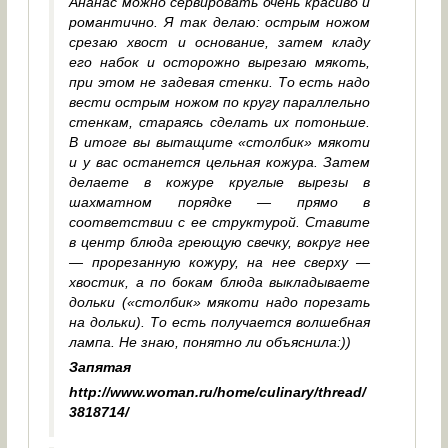
Ананас можно сервировать очень красиво и
романтично. Я так делаю: острым ножом
срезаю хвост и основание, затем кладу
его набок и осторожно вырезаю мякоть,
при этом не задевая стенки. То есть надо
вести острым ножом по кругу параллельно
стенкам, стараясь сделать их потоньше.
В итоге вы вытащите «столбик» мякоти
и у вас останется цельная кожура. Затем
делаете в кожуре круглые вырезы в
шахматном порядке — прямо в
соответствии с ее структурой. Ставите
в центр блюда греющую свечку, вокруг нее
— прорезанную кожуру, на нее сверху —
хвостик, а по бокам блюда выкладываете
дольки («столбик» мякоти надо порезать
на дольки). То есть получается волшебная
лампа. Не знаю, понятно ли объяснила:))
Запятая
http://www.woman.ru/home/culinary/thread/
3818714/