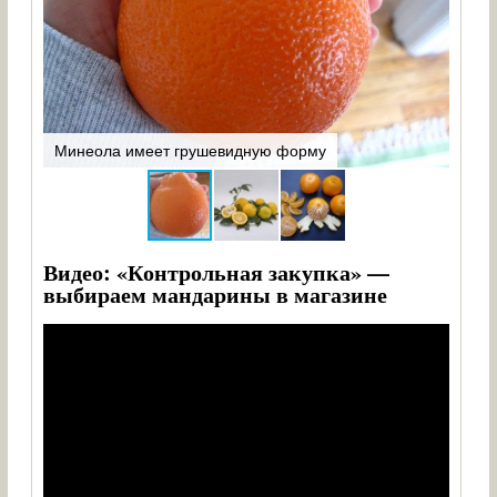
От п
Минеола имеет грушевидную форму
нали
Видео: «Контрольная закупка» —
выбираем мандарины в магазине