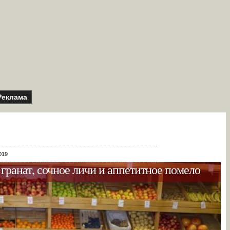
Реклама
019
гранат, сочное личи и аппетитное помело