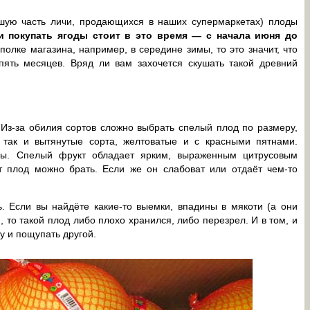
шую часть личи, продающихся в наших супермаркетах) плоды
 и покупать ягоды стоит в это время — с начала июня до
олке магазина, например, в середине зимы, то это значит, что
ять месяцев. Вряд ли вам захочется скушать такой древний
Из-за обилия сортов сложно выбрать спелый плод по размеру,
так и вытянутые сорта, желтоватые и с красными пятнами.
ры. Спелый фрукт обладает ярким, выраженным цитрусовым
 плод можно брать. Если же он слабоват или отдаёт чем-то
 Если вы найдёте какие-то выемки, впадины в мякоти (а они
 то такой плод либо плохо хранился, либо перезрел. И в том, и
у и пощупать другой.