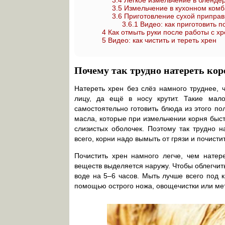
3.4
Лёгкое измельчение в бленде
3.5
Измельчение в кухонном комба
3.6
Приготовление сухой приправ
3.6.1
Видео: как приготовить п
4
Как отмыть руки после работы с х
5
Видео: как чистить и тереть хрен
Почему так трудно натереть кор
Натереть хрен без слёз намного труднее, 
лицу, да ещё в носу крутит. Такие ма
самостоятельно готовить блюда из этого по
масла, которые при измельчении корня быс
слизистых оболочек. Поэтому так трудно н
всего, корни надо вымыть от грязи и почистит
Почистить хрен намного легче, чем натер
веществ выделяется наружу. Чтобы облегчит
воде на 5–6 часов. Мыть лучше всего под к
помощью острого ножа, овощечистки или ме