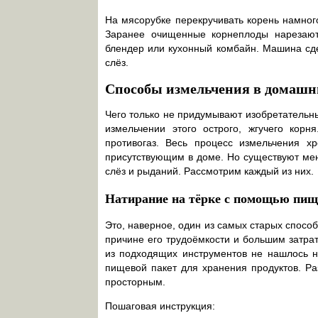
На мясорубке перекручивать корень намного
Заранее очищенные корнеплоды нарезаю
блендер или кухонный комбайн. Машина сдел
слёз.
Способы измельчения в домашн
Чего только не придумывают изобретатель
измельчении этого острого, жгучего кор
противогаз. Весь процесс измельчения х
присутствующим в доме. Но существуют мен
слёз и рыданий. Рассмотрим каждый из них.
Натирание на тёрке с помощью пищ
Это, наверное, один из самых старых спосо
причине его трудоёмкости и большим затра
из подходящих инструментов не нашлось ни
пищевой пакет для хранения продуктов. Ра
просторным.
Пошаговая инструкция: