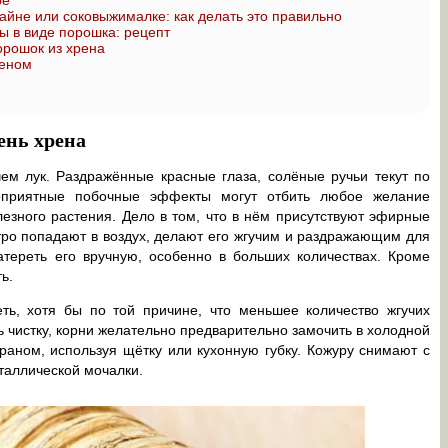
ре
йне или соковыжималке: как делать это правильно
ы в виде порошка: рецепт
орошок из хрена
реном
ень хрена
чем лук. Раздражённые красные глаза, солёные ручьи текут по
лоприятные побочные эффекты могут отбить любое желание
лезного растения. Дело в том, что в нём присутствуют эфирные
тро попадают в воздух, делают его жгучим и раздражающим для
атереть его вручную, особенно в больших количествах. Кроме
ь.
еть, хотя бы по той причине, что меньшее количество жгучих
ь чистку, корни желательно предварительно замочить в холодной
раном, используя щётку или кухонную губку. Кожуру снимают с
таллической мочалки.