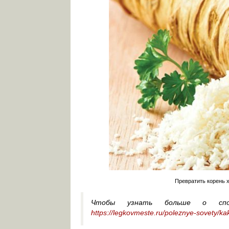
Превратить корень х
Чтобы узнать больше о спос
https://legkovmeste.ru/poleznye-sovety/kak