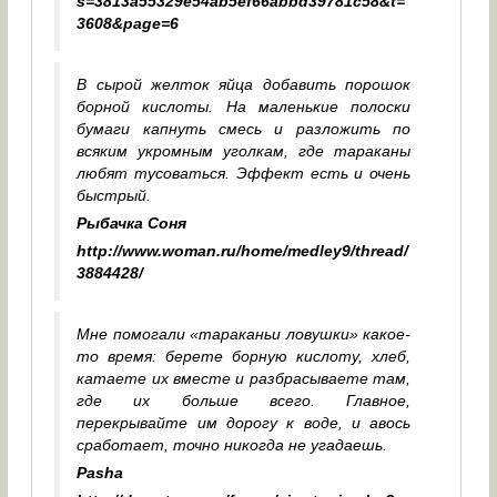
s=3813a55329e54ab5ef66abbd39781c58&t=
3608&page=6
В сырой желток яйца добавить порошок
борной кислоты. На маленькие полоски
бумаги капнуть смесь и разложить по
всяким укромным уголкам, где тараканы
любят тусоваться. Эффект есть и очень
быстрый.
Рыбачка Соня
http://www.woman.ru/home/medley9/thread/
3884428/
Мне помогали «тараканьи ловушки» какое-
то время: берете борную кислоту, хлеб,
катаете их вместе и разбрасываете там,
где их больше всего. Главное,
перекрывайте им дорогу к воде, и авось
сработает, точно никогда не угадаешь.
Pasha