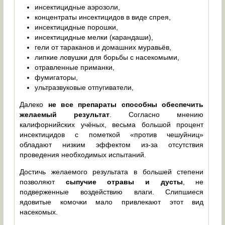
инсектицидные аэрозоли,
концентраты инсектицидов в виде спрея,
инсектицидные порошки,
инсектицидные мелки (карандаши),
гели от тараканов и домашних муравьёв,
липкие ловушки для борьбы с насекомыми,
отравленные приманки,
фумигаторы,
ультразвуковые отпугиватели,
Далеко
не все препараты способны обеспечить
желаемый результат
. Согласно мнению
калифорнийских учёных, весьма большой процент
инсектицидов с пометкой «против чешуйниц»
обладают низким эффектом из-за отсутствия
проведения необходимых испытаний.
Достичь желаемого результата в большей степени
позволяют
сыпучие отравы и дусты
, не
подверженные воздействию влаги. Слипшиеся
ядовитые комочки мало привлекают этот вид
насекомых.