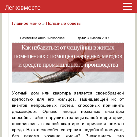
Легковместе
Главное меню
»
Полезные советы
Разместил Анна Липковская
Дата: 30 марта 2017
Как избавиться от чешуйниц в жилых
помещениях с помощью народных методов
и средств промышленного производства
Уютный дом или квартира является своеобразной
крепостью для его жильцов, защищающей их от
визитов непрошеных гостей, способных причинить
дискомфорт. Однако иногда незваные визитёры
способны тайно нарушить границы вашей территории,
поселившись в вашей квартире и причиняя немало
вреда. Но кто способен совершить подобный поступок,
без ведома хозяина жилья? Знакомьтесь, это