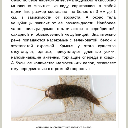
Само по себе насекомое весьма подвижно и способно
мгновенно скрыться из виду, спрятавшись в любой
щели. Его размер составляет не более от 3 мм до 1
см, в зависимости от возраста. А окрас тела
чешуйницы зависит от её разновидности. Наиболее
часто, жильцы домов сталкиваются с серебристой,
сахарной и обыкновенной чешуйницей. Значительно
реже попадаются насекомые с зеленоватой, белой и
желтоватой окраской. Крылья у этого существа
отсутствуют, однако, присутствуют длинные усики,
напоминающие антенны, торчащие спереди и сзади.
А большое количество малюсеньких лапок, позволяет
ему передвигаться с огромной скоростью.
чешуйницы бывают нескольких видов