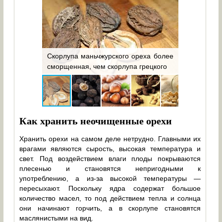
Чёрный о
 но ценный
Скорлупа маньчжурского ореха более
родствен
сморщенная, чем скорлупа грецкого
грецкого о
Как хранить неочищенные орехи
Хранить орехи на самом деле нетрудно. Главными их
врагами являются сырость, высокая температура и
свет. Под воздействием влаги плоды покрываются
плесенью и становятся непригодными к
употреблению, а из-за высокой температуры —
пересыхают. Поскольку ядра содержат большое
количество масел, то под действием тепла и солнца
они начинают горчить, а в скорлупе становятся
маслянистыми на вид.