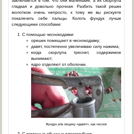
заключается в том, что они маленькие, а их скорлупа
гладкая и довольно прочная. Разбить такой решек
молотком очень непросто, к тому же вы рискуете
покалечить себе пальцы. Колоть фундук лучше
следующими способами:
С помощью чеснокодавки:
орешек помещают в чеснокодавку;
давят, постепенно увеличиваю силу нажима;
когда скорлупа треснет, содержимое
вынимают;
ядро отделяют от оболочки.
Фундук или лещину «давят», как чеснок
С помощью обычных плоскогубцев: