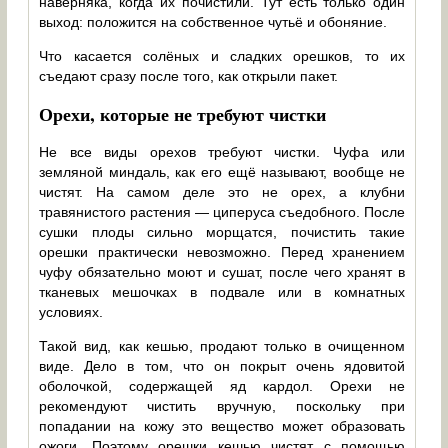
наверняка, когда их почистили. Тут есть только один
выход: положится на собственное чутьё и обоняние.
Что касается солёных и сладких орешков, то их
съедают сразу после того, как открыли пакет.
Орехи, которые не требуют чистки
Не все виды орехов требуют чистки. Чуфа или
земляной миндаль, как его ещё называют, вообще не
чистят. На самом деле это не орех, а клубни
травянистого растения — циперуса съедобного. После
сушки плоды сильно морщатся, почистить такие
орешки практически невозможно. Перед хранением
чуфу обязательно моют и сушат, после чего хранят в
тканевых мешочках в подвале или в комнатных
условиях.
Такой вид, как кешью, продают только в очищенном
виде. Дело в том, что он покрыт очень ядовитой
оболочкой, содержащей яд кардол. Орехи не
рекомендуют чистить вручную, поскольку при
попадании на кожу это вещество может образовать
ожоги. Поэтому орешки кешью чистят с помощью