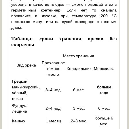
уверены в качестве плодов — смело помещайте их в
герметичный контейнер. Если нет, то сначала
прокалите в духовке при температуре 200 °C
несколько минут или на сухой сковороде с толстым
дном.
Таблица: сроки хранения орехов без
скорлупы
Место хранения
Прохладное
Вид ореха
тёмное
Холодильник
Морозилка
место
Грецкий,
маньчжурский,
больше
3–4 нед.
6 мес.
чёрный,
года
пекан
Фундук,
2–4 нед.
3 мес.
6 мес.
лещина
больше 6
Кешью
1 месяц
2–3 мес.
мес.