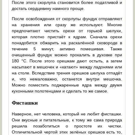
После этого скорлупа становится более податливой и
достать сердцевину намного проще.
После освобождения от скорлупы фундук отправляют
на хранения или сразу же используют. Многие
предпочитают чистить орехи от горькой шелухи,
которая плотно пристаёт к ядрам. Сначала орехи
понадобится обжарить на раскалённой сковороде в
течение 5 минут, активно помешивая. Также
очищенный фундук можно прокалить в духовке при
180 °C. После этого орешкам дают остыть, а затем
насыпают в мешочек и «катают» между ладонями или
на столе. Вследствие трения орешков шелуха отпадёт
и, что немаловажно, останется внутри мешочка.
Можно поместить поджаренные ядра между двумя
кухонными полотенцами и сделать то же самое.
Фисташки
Наверное, нет человека, который не любит фисташки.
Они вкусные и питательные, к тому же сама природа
решила позаботиться о простоте их чистки.
Отличительной чертой этих зелёных орешков есть то,