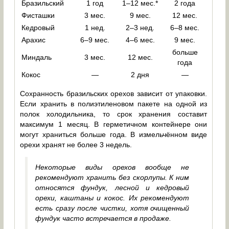
Бразильский
1 год
1–12 мес.*
2 года
Фисташки
3 мес.
9 мес.
12 мес.
Кедровый
1 нед.
2–3 нед.
6–8 мес.
Арахис
6–9 мес.
4–6 мес.
9 мес.
больше
Миндаль
3 мес.
12 мес.
года
Кокос
—
2 дня
—
Сохранность бразильских орехов зависит от упаковки.
Если хранить в полиэтиленовом пакете на одной из
полок холодильника, то срок хранения составит
максимум 1 месяц. В герметичном контейнере они
могут храниться больше года. В измельчённом виде
орехи хранят не более 3 недель.
Некоторые виды орехов вообще не
рекомендуют хранить без скорлупы. К ним
относятся фундук, лесной и кедровый
орехи, каштаны и кокос. Их рекомендуют
есть сразу после чистки, хотя очищенный
фундук часто встречается в продаже.