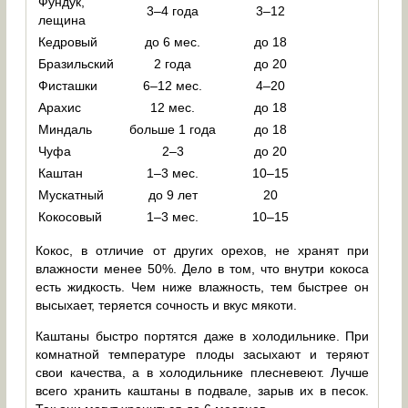
Фундук,
3–4 года
3–12
лещина
Кедровый
до 6 мес.
до 18
Бразильский
2 года
до 20
Фисташки
6–12 мес.
4–20
Арахис
12 мес.
до 18
Миндаль
больше 1 года
до 18
Чуфа
2–3
до 20
Каштан
1–3 мес.
10–15
Мускатный
до 9 лет
20
Кокосовый
1–3 мес.
10–15
Кокос, в отличие от других орехов, не хранят при
влажности менее 50%. Дело в том, что внутри кокоса
есть жидкость. Чем ниже влажность, тем быстрее он
высыхает, теряется сочность и вкус мякоти.
Каштаны быстро портятся даже в холодильнике. При
комнатной температуре плоды засыхают и теряют
свои качества, а в холодильнике плесневеют. Лучше
всего хранить каштаны в подвале, зарыв их в песок.