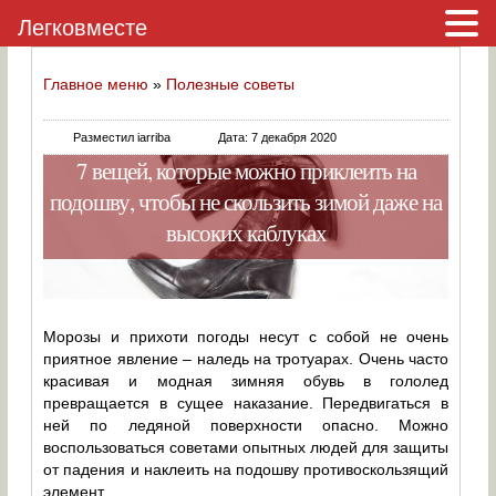
Легковместе
Главное меню
»
Полезные советы
Разместил iarriba
Дата: 7 декабря 2020
7 вещей, которые можно приклеить на
подошву, чтобы не скользить зимой даже на
высоких каблуках
Морозы и прихоти погоды несут с собой не очень
приятное явление – наледь на тротуарах. Очень часто
красивая и модная зимняя обувь в гололед
превращается в сущее наказание. Передвигаться в
ней по ледяной поверхности опасно. Можно
воспользоваться советами опытных людей для защиты
от падения и наклеить на подошву противоскользящий
элемент.