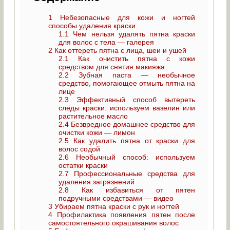
1
Небезопасные для кожи и ногтей
способы удаления краски
1.1
Чем нельзя удалять пятна краски
для волос с тела — галерея
2
Как оттереть пятна с лица, шеи и ушей
2.1
Как очистить пятна с кожи
средством для снятия макияжа
2.2
Зубная паста — необычное
средство, помогающее отмыть пятна на
лице
2.3
Эффективный способ вытереть
следы краски: используем вазелин или
растительное масло
2.4
Безвредное домашнее средство для
очистки кожи — лимон
2.5
Как удалить пятна от краски для
волос содой
2.6
Необычный способ: используем
остатки краски
2.7
Профессиональные средства для
удаления загрязнений
2.8
Как избавиться от пятен
подручными средствами — видео
3
Убираем пятна краски с рук и ногтей
4
Профилактика появления пятен после
самостоятельного окрашивания волос