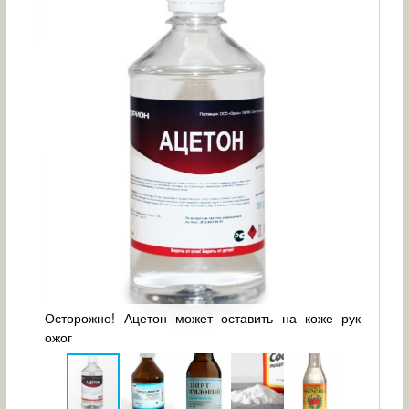
жоги
Осторожно! Ацетон может оставить на коже рук
Пер
ожог
будь