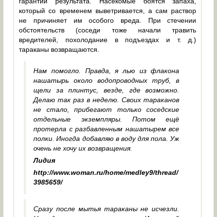
гарантии результата. Насекомые боятся запаха,
который со временем выветривается, а сам раствор
не причиняет им особого вреда. При стечении
обстоятельств (соседи тоже начали травить
вредителей, похолодание в подъездах и т. д.)
тараканы возвращаются.
Нам помогло. Правда, я лью из флакона
нашатырь около водопроводных труб, в
щели за плинтус, везде, где возможно.
Делаю так раз в неделю. Своих тараканов
не стало, прибегают только соседские
отдельные экземпляры. Потом ещё
протерла с разбавленным нашатырем все
полки. Иногда добавляю в воду для пола. Уж
очень не хочу их возвращения.
Лидия
http://www.woman.ru/home/medley9/thread/
3985659/
Сразу после мытья тараканы не исчезли.