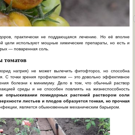
оров, практически не поддающаяся лечению. Но её вполне
ой цели используют мощные химические препараты, но есть и
орых — поваренная соль.
ы томатов
лорид натрия) не может вылечить фитофтороз, но способна
ия. С точки зрения профилактики — это довольно эффективное
ения болезни к минимуму. Дело в том, что обычный раствор
еакцией среды и не способен повлиять на жизнеспособность
и опрыскивании помидорных растений раствором соли
ерхности листьев и плодов образуется тонкая, но прочная
инфекции, является обыкновенным механическим барьером.