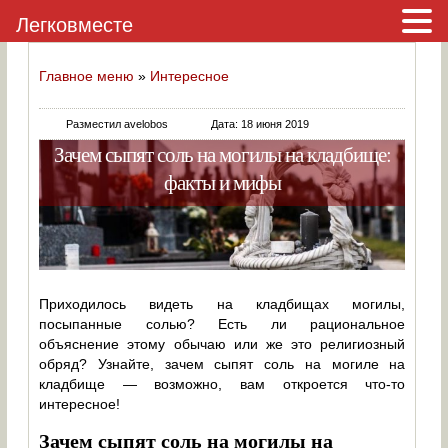
Легковместе
Главное меню
»
Интересное
Разместил avelobos
Дата: 18 июня 2019
Зачем сыпят соль на могилы на кладбище:
факты и мифы
Приходилось видеть на кладбищах могилы,
посыпанные солью? Есть ли рациональное
объяснение этому обычаю или же это религиозный
обряд? Узнайте, зачем сыпят соль на могиле на
кладбище — возможно, вам откроется что-то
интересное!
Зачем сыпят соль на могилы на