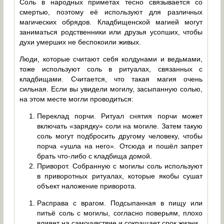
Соль в народных приметах тесно связывается со
смертью, поэтому её используют для различных
магических обрядов. Кладбищенской магией могут
заниматься родственники или друзья усопших, чтобы
духи умерших не беспокоили живых.
Люди, которые считают себя колдунами и ведьмами,
тоже используют соль в ритуалах, связанных с
кладбищами. Считается, что такая магия очень
сильная. Если вы увидели могилу, засыпанную солью,
на этом месте могли проводиться:
Переклад порчи. Ритуал снятия порчи может
включать «зарядку» соли на могиле. Затем такую
соль могут подбросить другому человеку, чтобы
порча «ушла на него». Отсюда и пошёл запрет
брать что-либо с кладбища домой.
Приворот. Собранную с могилы соль используют
в приворотных ритуалах, которые якобы сушат
объект наложение приворота.
Расправа с врагом. Подсыпанная в пищу или
питьё соль с могилы, согласно поверьям, плохо
влияет на самочувствие и сокращает срок жизни.