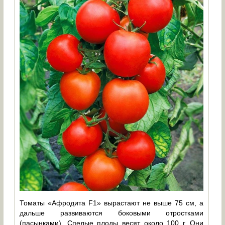
Томаты «Афродита F1» вырастают не выше 75 см, а
дальше развиваются боковыми отростками
(пасынками). Спелые плоды весят около 100 г. Они