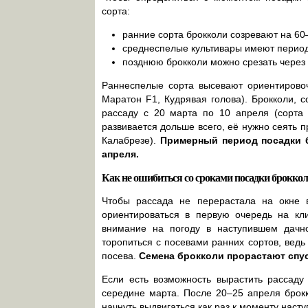
сорта:
ранние сорта брокколи созревают на 60–
среднеспелые культивары имеют период
позднюю брокколи можно срезать через
Раннеспелые сорта высевают ориентировоч
Маратон F1, Кудрявая голова). Брокколи, 
рассаду с 20 марта по 10 апреля (сорта 
развивается дольше всего, её нужно сеять п
Калабрезе).
Примерный период посадки б
апреля.
Как не ошибиться со сроками посадки брокко
Чтобы рассада не перерастала на окне в
ориентироваться в первую очередь на кл
внимание на погоду в наступившем дачн
торопиться с посевами ранних сортов, ведь
посева.
Семена брокколи прорастают спус
Если есть возможность вырастить рассаду
середине марта. После 20–25 апреля брокк
начнуть выдвигаться как раз к моменту наст