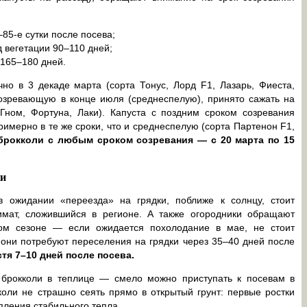
85-е сутки после посева;
 вегетации 90–110 дней;
 165–180 дней.
но в 3 декаде марта (сорта Тонус, Лорд F1, Лазарь, Фиеста,
созревающую в конце июля (среднеспелую), принято сажать на
Гном, Фортуна, Лаки). Капуста с поздним сроком созревания
римерно в те же сроки, что и среднеспелую (сорта Партенон F1,
рокколи с любым сроком созревания — с 20 марта по 15
ли
 ожидании «переезда» на грядки, поближе к солнцу, стоит
имат, сложившийся в регионе. А также огородники обращают
ом сезоне — если ожидается похолодание в мае, не стоит
 они потребуют переселения на грядки через 35–40 дней после
тя 7–10 дней после посева.
 брокколи в теплице — смело можно приступать к посевам в
оли не страшно сеять прямо в открытый грунт: первые ростки
упления стабильного тепла.