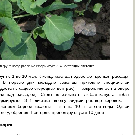
 грунт, когда растение сформирует 3–4 настоящих листочка
унт с 1 по 10 мая. К концу месяца подрастает крепкая рассада:
м. В первые дни молодые саженцы притеняю специальной
одаётся в садово-огородных центрах) — закрепляю её на опоре
ли над рассадой). Стоит не забывать: любая капуста любит
ормируется 3–4 листика, вношу жидкий раствор коровяка —
влением борной кислоты — 5 г на 10 л тёплой воды. Одной
ого удобрения. Повторяю процедуру спустя 10 дней.
ндарю