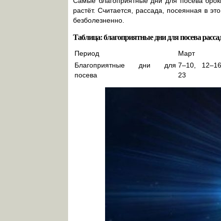
Самые благоприятные дни для посева брок
растёт. Считается, рассада, посеянная в эт
безболезненно.
Таблица: благоприятные дни для посева расса
Период
Март
Благоприятные дни для
7–10, 12–1
посева
23