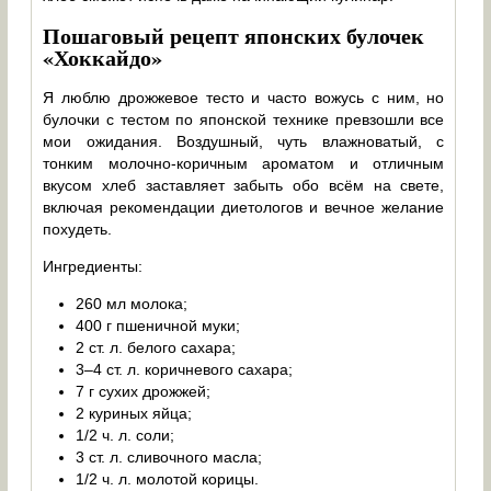
Пошаговый рецепт японских булочек
«Хоккайдо»
Я люблю дрожжевое тесто и часто вожусь с ним, но
булочки с тестом по японской технике превзошли все
мои ожидания. Воздушный, чуть влажноватый, с
тонким молочно-коричным ароматом и отличным
вкусом хлеб заставляет забыть обо всём на свете,
включая рекомендации диетологов и вечное желание
похудеть.
Ингредиенты:
260 мл молока;
400 г пшеничной муки;
2 ст. л. белого сахара;
3–4 ст. л. коричневого сахара;
7 г сухих дрожжей;
2 куриных яйца;
1/2 ч. л. соли;
3 ст. л. сливочного масла;
1/2 ч. л. молотой корицы.