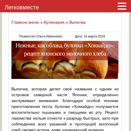
Легковместе
Главное меню
»
Кулинария
»
Выпечка
Разместил Ольга Иванченко
Дата: 16 марта 2019
Нежные, как облака, булочки «Хоккайдо»:
рецепт японского молочного хлеба
Выпечка, которая делит своё название с одним из
островов северной части Японии, определённо
заслуживает внимания. Благодаря особой технике
приготовления теста, булочки «Хоккайдо» получаются
восхитительно пышными и тающими во рту. Рецепт
лакомства нельзя отнести к разряду быстрых, зато при
соблюдении всех указаний и пропорций молочный
хлеб сможет испечь даже начинающий кулинар.