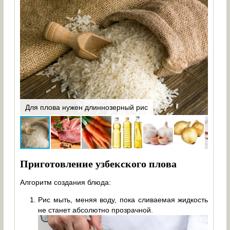
лоть
Те,
в
Для плова нужен длиннозерный рис
бара
Приготовление узбекского плова
Алгоритм создания блюда:
Рис мыть, меняя воду, пока сливаемая жидкость
не станет абсолютно прозрачной.